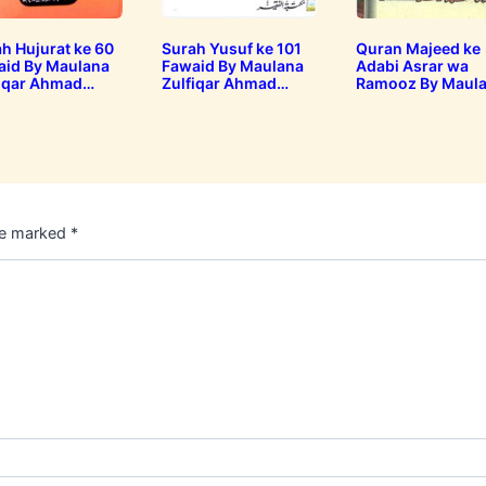
h Hujurat ke 60
Surah Yusuf ke 101
Quran Majeed ke
aid By Maulana
Fawaid By Maulana
Adabi Asrar wa
iqar Ahmad
Zulfiqar Ahmad
Ramooz By Maul
Zulfiqar Ahmad
Naqshbandi سورہ
Naqshbandi
N قرآن…
یوسف کے ایک سو…
حجرات کے ساٹھ ف
are marked
*