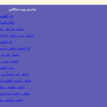
مدارس ویب سائٹس
Darul Uloom Deoband دا
Wifaq ul Madaris 
Jamia Farooqia Karachi جامعہ فارو
Jamia Banuri Town Karachi جامعہ بنوری ٹاؤن کراچ
Darul Uloom Karachi
Darul Uloom Waqf Deoband دار العلوم وقف دیوبند
Jamia Ashrafia Lahore جامعہ 
Jamia Binoria Karachi جامعہ
Nadwatul Ulama India ندو
Khair ul Madaris Multan جامعہ خیر المد
Ahsan ul Uloom Karachi جامعہ احسن العل
Jamia Usmania Peshawar جامعہ عثمانیہ پ
Mazahir Uloom Saharanpur مظاہر علوم سہارنپو
Jamia Dabhel جامعہ اسلام