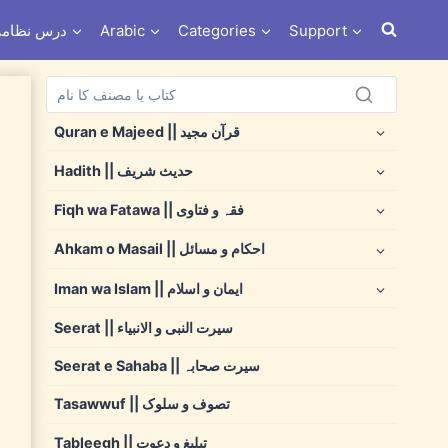
Support
Categories
Arabic
Dars e Nizami درس نظ
Quran e Majeed || قرآن مجید
Hadith || حدیث شریف
Fiqh wa Fatawa || فقہ و فتاوی
Ahkam o Masail || احکام و مسائل
Iman wa Islam || ایمان و اسلام
Seerat || سیرت النبی و الانبیاء
Seerat e Sahaba || سیرت صحابہ
Tasawwuf || تصوف و سلوک
Tableegh || تبلیغ و دعوت