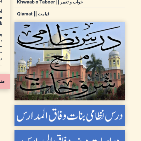
آخ
Khwaab o Tabeer || خواب و تعبیر
اف
Qiamat || قیامت
صف
نا
پ
یہ
مو
تف
رب
ہو
من