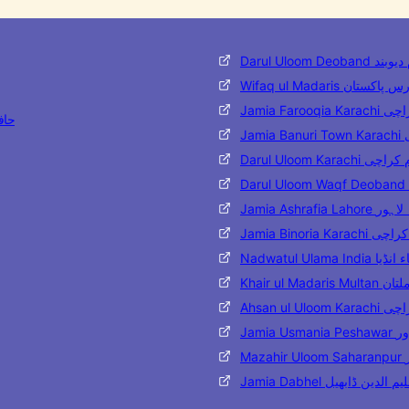
ر العلوم دیوبند
وفاق المدارس پاکستان
قیہ کراچی
Bukhari
ی
 دار العلوم کراچی
اشرفیہ لاہور
 بنوریہ کراچی
ۃ العلماء انڈیا
ارس ملتان
وم کراچی
شاور
ر
یہ تعلیم الدین ڈابھیل