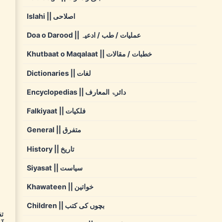
Islahi || اصلاحی
Doa o Darood || عملیات / طب / ادعیہ
Khutbaat o Maqalaat || خطبات / مقالات
Dictionaries || لغات
Encyclopedias || دائرۃ المعارف
Falkiyaat || فلکیات
General || متفرق
History || تاریخ
Siyasat || سیاست
Khawateen || خواتین
Children || بچوں کی کتب
تف