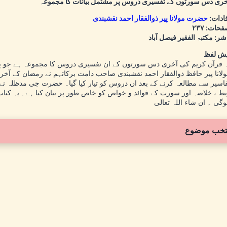
ری دس سورتوں کے تفسیری دروس پر مشتمل بیانات کا مجموعہ
ادات:
حضرت مولانا پیر ذوالفقار احمد نقشبندی
حات: ۲۳۷
شر: مکتبۃ الفقیر فیصل آباد
یش لفظ
 قرآن کریم کی آخری دس سورتوں کے ان تفسیری دروس کا مجموعہ ہے جو 
لانا پیر حافظ ذوالفقار احمد نقشبندی صاحب دامت برکاتہم نے رمضان کے آ
اسیر سے مطالعہ کرنے کے بعد ان دروس کو تیار کیا گیا۔ حضرت جی مدظلہ ن
ط ، خلاصہ اور سورت کے فوائد و خواص کو خاص طور پر بیان کیا ہے۔ یہ کتاب 
گی ۔ ان شاء اللہ تعالی
تخب موضوع