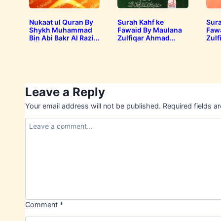
Nukaat ul Quran By
Surah Kahf ke
Sura
Shykh Muhammad
Fawaid By Maulana
Faw
Bin Abi Bakr Al Razi
Zulfiqar Ahmad
Zulf
 سورہ
Naqshbandi سورہ
نکات القرآن
وائد
کہف کے فوائد
Leave a Reply
Your email address will not be published.
Required fields 
Comment
*