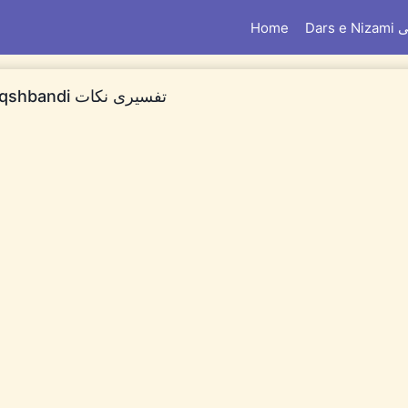
امی
Home
Tafsiri Nikat By Maulana Zulfiqar Ahmad Naqshbandi تفسیری نکات