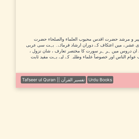
پیر و مرشد حضرت اقدس محبوب العلماء والصلحاء حضرت
خری عشرے میں اعتکاف کے دوران ارشاد فرمائے۔ بہت سی عربی
ے ان دروس میں ہر ہر سورت کا مختصر تعارف ، شان نزول ،
عوام الناس اور خصوصاً علماء وطلبہ کے لیے بہت مفید ثابت
Urdu Books
Tafseer ul Quran || تفسیر القرآن