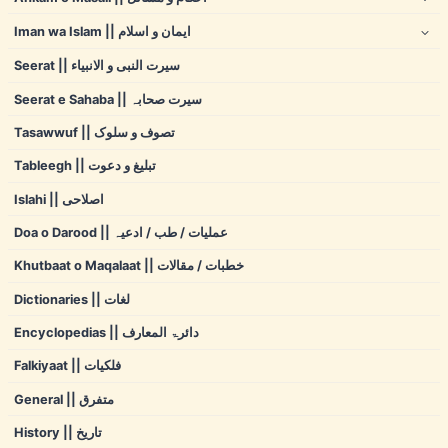
Iman wa Islam || ایمان و اسلام
Seerat || سیرت النبی و الانبیاء
Seerat e Sahaba || سیرت صحابہ
Tasawwuf || تصوف و سلوک
Tableegh || تبلیغ و دعوت
Islahi || اصلاحی
Doa o Darood || عملیات / طب / ادعیہ
Khutbaat o Maqalaat || خطبات / مقالات
Dictionaries || لغات
Encyclopedias || دائرۃ المعارف
Falkiyaat || فلکیات
General || متفرق
History || تاریخ