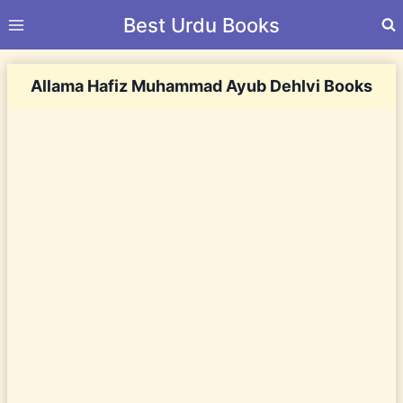
Skip
Best Urdu Books
to
content
Allama Hafiz Muhammad Ayub Dehlvi Books