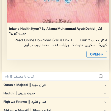
Inkar e Hadith Kyon? By Allama Muhammad Ayub Dehlvi انکار
حدیث کیوں؟
Read Online Download (2MB) Link 1 Link 2 انکار حدیث
کیوں؟۔ منکرین حدیث کے جوابات علامہ محمد ایوب دہلوی
OPEN
Quran e Majeed || قرآن مجید
Hadith || حدیث شریف
Fiqh wa Fatawa || فقہ و فتاوی
Ahkam o Masail || احکام و مسائل