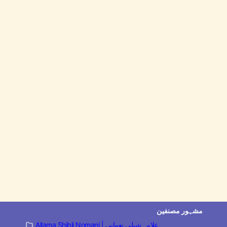
مشہور مصنفین
Allama Shibli Nomani | علامہ شبلی نعمانی