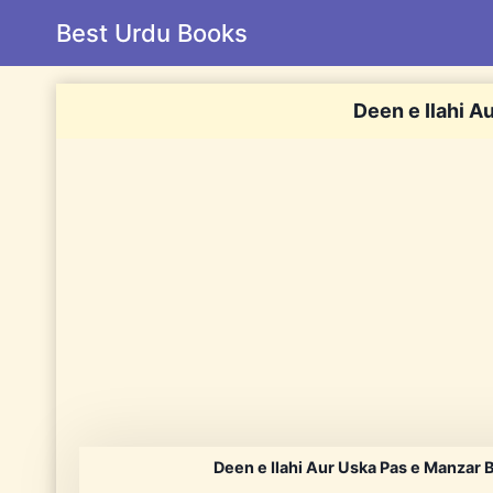
Skip
Best Urdu Books
to
content
Deen e Ilahi A