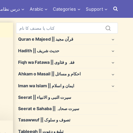
s e Nizami درس نظامی
Arabic
Categories
Support
Quran e Majeed || قرآن مجید
Hadith || حدیث شریف
Fiqh wa Fatawa || فقہ و فتاوی
Ahkam o Masail || احکام و مسائل
Iman wa Islam || ایمان و اسلام
Seerat || سیرت النبی و الانبیاء
Seerat e Sahaba || سیرت صحابہ
Tasawwuf || تصوف و سلوک
Tableegh || تبلیغ و دعوت