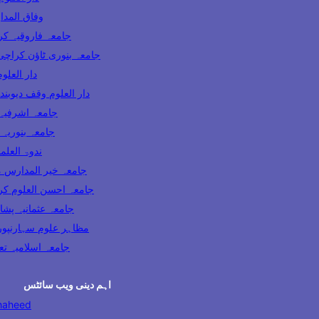
وفاق المدارس پاکس
ooqia Karachi جامعہ فاروقیہ کراچی
amia Banuri Town Karachi جامعہ بنوری ٹاؤن کراچی
hi دار العلوم کراچی
Darul Uloom Waqf Deoband دار العلوم وقف دیوبند
ia Lahore جامعہ اشرفیہ لاہور
 Karachi جامعہ بنوریہ کراچی
India ندوۃ العلماء انڈیا
Madaris Multan جامعہ خیر المدارس ملتان
 Uloom Karachi جامعہ احسن العلوم کراچی
a Usmania Peshawar جامعہ عثمانیہ پشاور
azahir Uloom Saharanpur مظاہر علوم سہارنپور
جامعہ اسلامیہ تعلیم الدی
اہم دینی ویب سائٹس
haheed