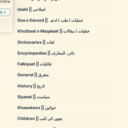
Online
Islahi || اصلاحی
N
Doa o Darood || عملیات / طب / ادعیہ
Khutbaat o Maqalaat || خطبات / مقالات
Dictionaries || لغات
Encyclopedias || دائرۃ المعارف
Falkiyaat || فلکیات
General || متفرق
History || تاریخ
Siyasat || سیاست
Khawateen || خواتین
Children || بچوں کی کتب