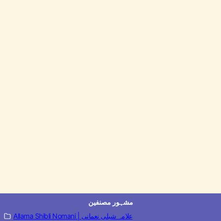
مشہور مصنفین
Allama Shibli Nomani | علامہ شبلی نعمانی