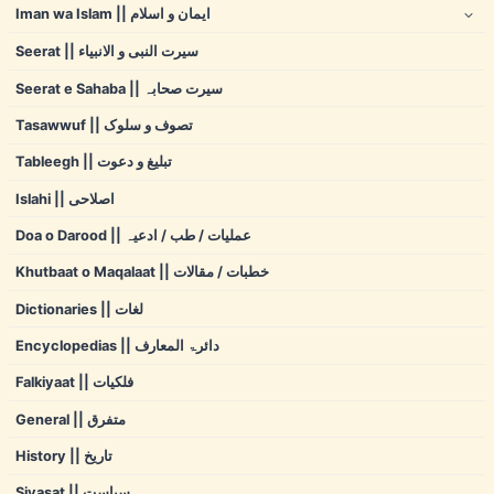
Iman wa Islam || ایمان و اسلام
Seerat || سیرت النبی و الانبیاء
Seerat e Sahaba || سیرت صحابہ
Tasawwuf || تصوف و سلوک
Tableegh || تبلیغ و دعوت
Islahi || اصلاحی
Doa o Darood || عملیات / طب / ادعیہ
Khutbaat o Maqalaat || خطبات / مقالات
Dictionaries || لغات
Encyclopedias || دائرۃ المعارف
Falkiyaat || فلکیات
General || متفرق
History || تاریخ
Siyasat || سیاست