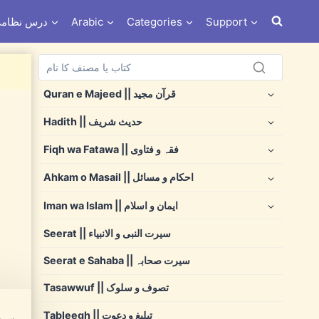
s e Nizami درس نظامی
Arabic
Categories
Support
Quran e Majeed || قرآن مجید
Hadith || حدیث شریف
Fiqh wa Fatawa || فقہ و فتاوی
Ahkam o Masail || احکام و مسائل
Iman wa Islam || ایمان و اسلام
Seerat || سیرت النبی و الانبیاء
Seerat e Sahaba || سیرت صحابہ
Tasawwuf || تصوف و سلوک
Tableegh || تبلیغ و دعوت