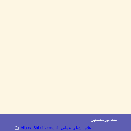
مشہور مصنفین
Allama Shibli Nomani | علامہ شبلی نعمانی