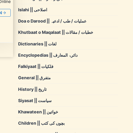
Online
Islahi || اصلاحی
N
Doa o Darood || عملیات / طب / ادعیہ
Khutbaat o Maqalaat || خطبات / مقالات
Dictionaries || لغات
Encyclopedias || دائرۃ المعارف
Falkiyaat || فلکیات
General || متفرق
History || تاریخ
Siyasat || سیاست
Khawateen || خواتین
Children || بچوں کی کتب