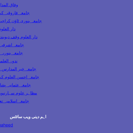
وفاق المدارس پاکس
ooqia Karachi جامعہ فاروقیہ کراچی
amia Banuri Town Karachi جامعہ بنوری ٹاؤن کراچی
hi دار العلوم کراچی
Darul Uloom Waqf Deoband دار العلوم وقف دیوبند
ia Lahore جامعہ اشرفیہ لاہور
 Karachi جامعہ بنوریہ کراچی
India ندوۃ العلماء انڈیا
Madaris Multan جامعہ خیر المدارس ملتان
 Uloom Karachi جامعہ احسن العلوم کراچی
a Usmania Peshawar جامعہ عثمانیہ پشاور
azahir Uloom Saharanpur مظاہر علوم سہارنپور
جامعہ اسلامیہ تعلیم الدی
اہم دینی ویب سائٹس
haheed