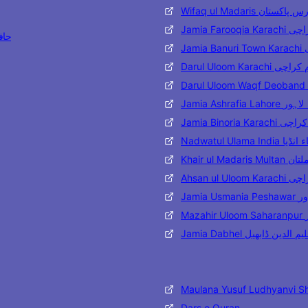
Wifaq ul Madaris تان
Jamia Far
حافظ مح
J
Darul Uloom Karac
Jamia Ashraf
Jamia Binoria
Nadwatul Ulama 
Khair ul 
Ahsan ul
Jami
M
Jamia Dabhel ن ڈابھیل
Maulana Yusuf Ludhyanvi S
Dars e Quran