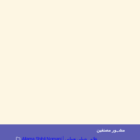
مشہور مصنفین
Allama Shibli Nomani | علامہ شبلی نعمانی