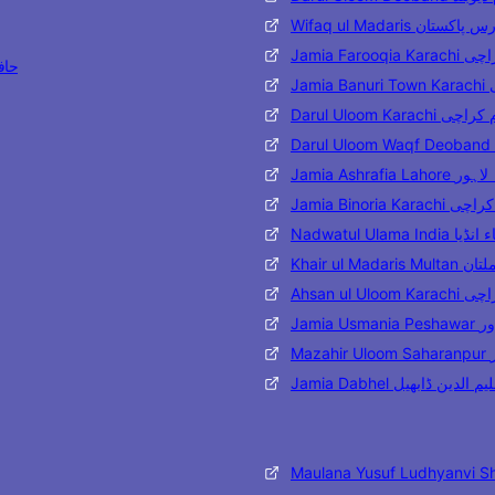
Wifaq ul Madaris تان
Jamia Far
حافظ مح
J
Darul Uloom Karac
Jamia Ashraf
Jamia Binoria
Nadwatul Ulama 
Khair ul 
Ahsan ul
Jami
M
Jamia Dabhel ن ڈابھیل
Maulana Yusuf Ludhyanvi S