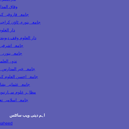
وفاق المدارس پاکس
ooqia Karachi جامعہ فاروقیہ کراچی
amia Banuri Town Karachi جامعہ بنوری ٹاؤن کراچی
hi دار العلوم کراچی
Darul Uloom Waqf Deoband دار العلوم وقف دیوبند
ia Lahore جامعہ اشرفیہ لاہور
 Karachi جامعہ بنوریہ کراچی
India ندوۃ العلماء انڈیا
Madaris Multan جامعہ خیر المدارس ملتان
 Uloom Karachi جامعہ احسن العلوم کراچی
a Usmania Peshawar جامعہ عثمانیہ پشاور
azahir Uloom Saharanpur مظاہر علوم سہارنپور
جامعہ اسلامیہ تعلیم الدی
اہم دینی ویب سائٹس
haheed