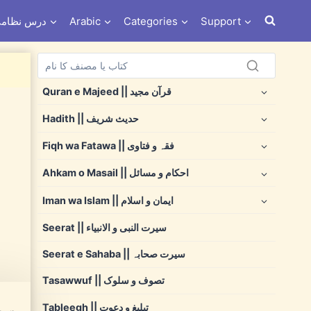
s e Nizami درس نظامی
Arabic
Categories
Support
Quran e Majeed || قرآن مجید
Hadith || حدیث شریف
Fiqh wa Fatawa || فقہ و فتاوی
Ahkam o Masail || احکام و مسائل
Iman wa Islam || ایمان و اسلام
Seerat || سیرت النبی و الانبیاء
Seerat e Sahaba || سیرت صحابہ
Tasawwuf || تصوف و سلوک
Tableegh || تبلیغ و دعوت