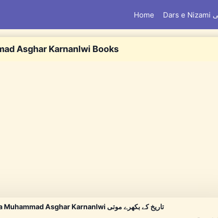
Home
Dar
ad Asghar Karnanlwi Books
Tareekh kay Bikhray Moti By Maulana Muhammad Asghar Karnanlwi تاریخ کے بکھرے موتی