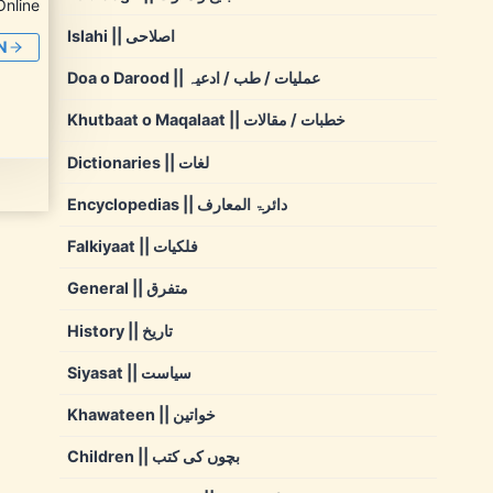
Online
Islahi || اصلاحی
N
Doa o Darood || عملیات / طب / ادعیہ
Khutbaat o Maqalaat || خطبات / مقالات
Dictionaries || لغات
Encyclopedias || دائرۃ المعارف
Falkiyaat || فلکیات
General || متفرق
History || تاریخ
Siyasat || سیاست
Khawateen || خواتین
Children || بچوں کی کتب