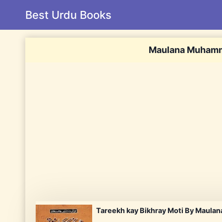
Skip
Best Urdu Books
to
content
Maulana Muhamm