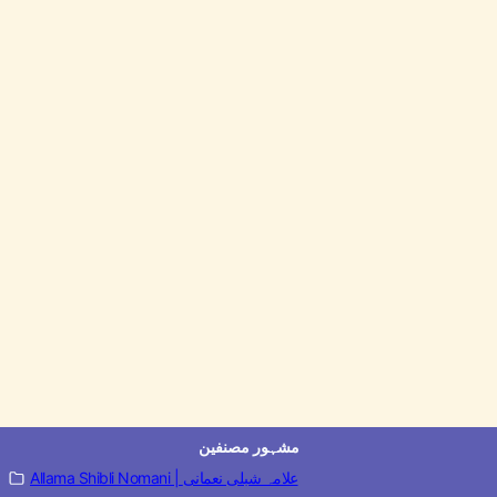
مشہور مصنفین
Allama Shibli Nomani | علامہ شبلی نعمانی