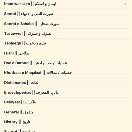
Iman wa Islam || ایمان و اسلام
Seerat || سیرت النبی و الانبیاء
Seerat e Sahaba || سیرت صحابہ
Tasawwuf || تصوف و سلوک
Tableegh || تبلیغ و دعوت
Islahi || اصلاحی
Doa o Darood || عملیات / طب / ادعیہ
Khutbaat o Maqalaat || خطبات / مقالات
Dictionaries || لغات
Encyclopedias || دائرۃ المعارف
Falkiyaat || فلکیات
General || متفرق
History || تاریخ
Siyasat || سیاست