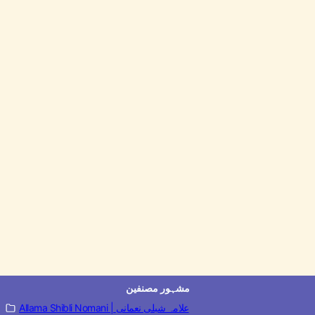
مشہور مصنفین
Allama Shibli Nomani | علامہ شبلی نعمانی