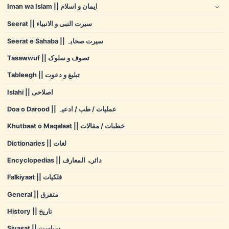
Iman wa Islam || ایمان و اسلام
Seerat || سیرت النبی و الانبیاء
Seerat e Sahaba || سیرت صحابہ
Tasawwuf || تصوف و سلوک
Tableegh || تبلیغ و دعوت
Islahi || اصلاحی
Doa o Darood || عملیات / طب / ادعیہ
Khutbaat o Maqalaat || خطبات / مقالات
Dictionaries || لغات
Encyclopedias || دائرۃ المعارف
Falkiyaat || فلکیات
General || متفرق
History || تاریخ
Siyasat || سیاست