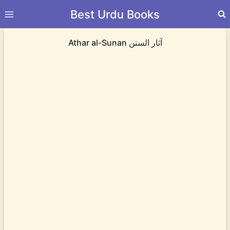
Skip
Best Urdu Books
to
content
Athar al-Sunan آثار السنن