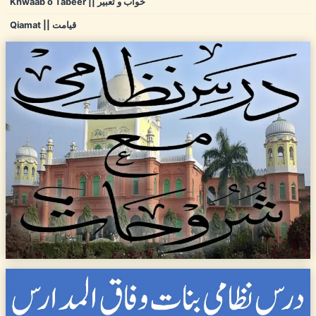
Khwaab o Tabeer || خواب و تعبیر
Qiamat || قیامت