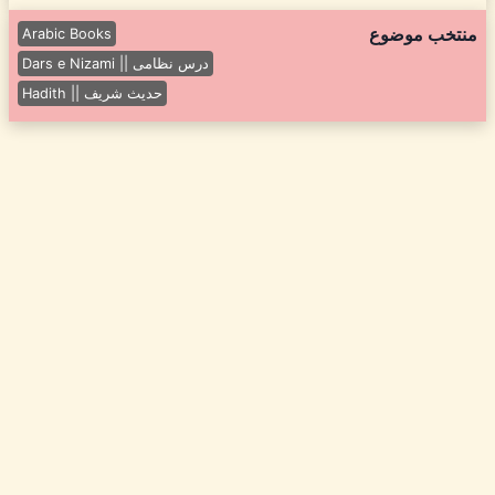
منتخب موضوع
Arabic Books
Dars e Nizami || درس نظامی
Hadith || حدیث شریف