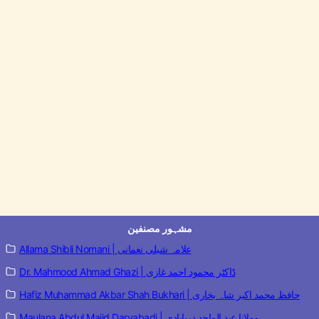
مشہور مصنفین
Allama Shibli Nomani | علامہ شبلی نعمانی
Dr. Mahmood Ahmad Ghazi | ڈاکٹر محمود احمد غازی
Hafiz Muhammad Akbar Shah Bukhari | حافظ محمد اکبر شاہ بخاری
Maulana Abdul Majid Daryabadi | مولانا عبد الماجد دریابادی