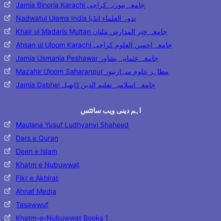
Jamia Binoria Karachi جامعہ بنوریہ کراچی
Nadwatul Ulama India ندوۃ العلماء انڈیا
Khair ul Madaris Multan جامعہ خیر المدارس ملتان
Ahsan ul Uloom Karachi جامعہ احسن العلوم کراچی
Jamia Usmania Peshawar جامعہ عثمانیہ پشاور
Mazahir Uloom Saharanpur مظاہر علوم سہارنپور
Jamia Dabhel جامعہ اسلامیہ تعلیم الدین ڈابھیل
اہم دینی ویب سائٹس
Maulana Yusuf Ludhyanvi Shaheed
Dars e Quran
Deen e Islam
Khatm e Nubuwwat
Fikr e Akhirat
Ahnaf Media
Tasawwuf
Khatm-e-Nubuwwat Books 1