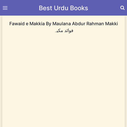
Skip
Best Urdu Books
to
content
Fawaid e Makkia By Maulana Abdur Rahman Makki
فوائد مکیہ