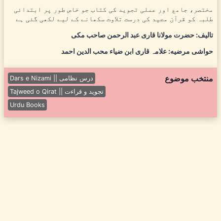
مختصر، جامع اور عملی تجوید کی کتاب جو خاص طور پر ابتدائی
طلبہ کو قرآن مجید کی درست تلاوت سکھانے کے لیے لکھی گئی ہے
تالیف: حضرت مولانا قاری عبد الرحمن صاحب مکی
حواشی مرضیه: علامہ قاری ابن ضیاء محب الدین احمد
منتخب موضوع
Dars e Nizami || درس نظامی
Tajweed o Qirat || تجوید و قراءت
Urdu Books