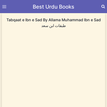
Skip
Best Urdu Books
to
content
Tabqaat e Ibn e Sad By Allama Muhammad Ibn e Sad
طبقات ابن سعد