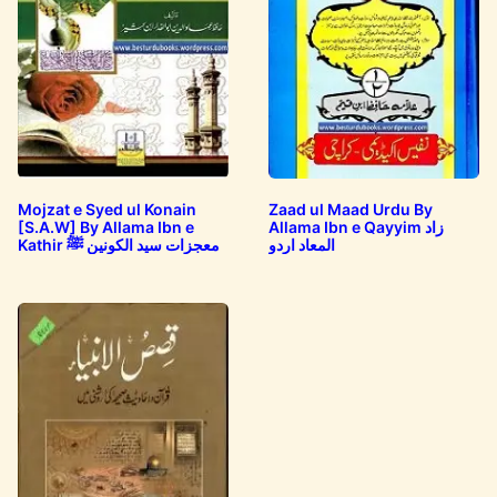
Mojzat e Syed ul Konain
Zaad ul Maad Urdu By
[S.A.W] By Allama Ibn e
Allama Ibn e Qayyim زاد
المعاد اردو
Kathir معجزات سید الکونین ﷺ