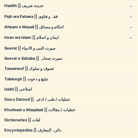
Hadith || حدیث شریف
Fiqh wa Fatawa || فقہ و فتاوی
Ahkam o Masail || احکام و مسائل
Iman wa Islam || ایمان و اسلام
Seerat || سیرت النبی و الانبیاء
Seerat e Sahaba || سیرت صحابہ
Tasawwuf || تصوف و سلوک
Tableegh || تبلیغ و دعوت
Islahi || اصلاحی
Doa o Darood || عملیات / طب / ادعیہ
Khutbaat o Maqalaat || خطبات / مقالات
Dictionaries || لغات
Encyclopedias || دائرۃ المعارف