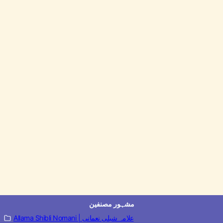
مشہور مصنفین
Allama Shibli Nomani | علامہ شبلی نعمانی