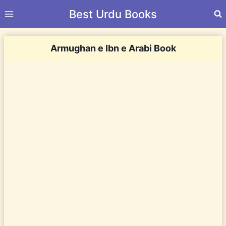
Skip
Best Urdu Books
to
content
Armughan e Ibn e Arabi Book