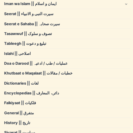
Iman wa Islam || ایمان و اسلام
Seerat || سیرت النبی و الانبیاء
Seerat e Sahaba || سیرت صحابہ
Tasawwuf || تصوف و سلوک
Tableegh || تبلیغ و دعوت
Islahi || اصلاحی
Doa o Darood || عملیات / طب / ادعیہ
Khutbaat o Maqalaat || خطبات / مقالات
Dictionaries || لغات
Encyclopedias || دائرۃ المعارف
Falkiyaat || فلکیات
General || متفرق
History || تاریخ
Siyasat || سیاست