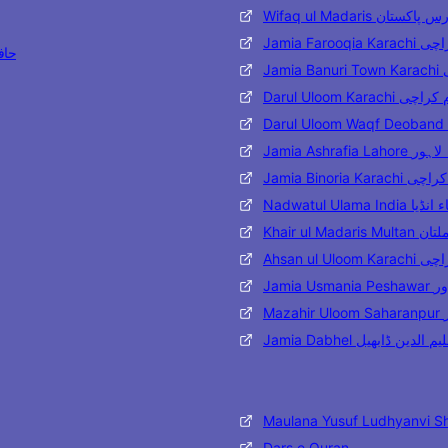
Wifaq ul Madaris تان
Jamia Far
حافظ مح
J
Darul Uloom Karac
Jamia Ashraf
Jamia Binoria
Nadwatul Ulama 
Khair ul 
Ahsan ul
Jami
M
Jamia Dabhel ن ڈابھیل
Maulana Yusuf Ludhyanvi S
Dars e Quran