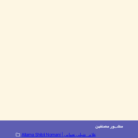
مشہور مصنفین
Allama Shibli Nomani | علامہ شبلی نعمانی