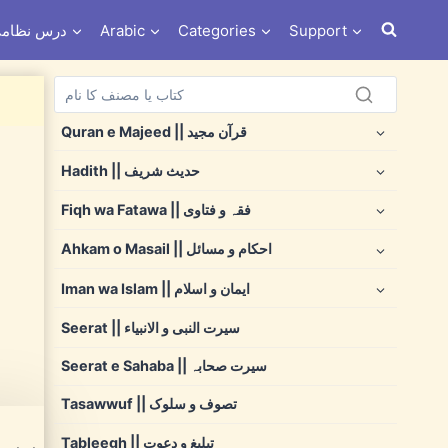
s e Nizami درس نظامی
Arabic
Categories
Support
Quran e Majeed || قرآن مجید
Hadith || حدیث شریف
Fiqh wa Fatawa || فقہ و فتاوی
Ahkam o Masail || احکام و مسائل
Iman wa Islam || ایمان و اسلام
Seerat || سیرت النبی و الانبیاء
Seerat e Sahaba || سیرت صحابہ
Tasawwuf || تصوف و سلوک
Tableegh || تبلیغ و دعوت