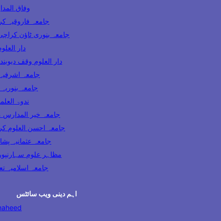
وفاق المدارس پاکس
ooqia Karachi جامعہ فاروقیہ کراچی
amia Banuri Town Karachi جامعہ بنوری ٹاؤن کراچی
hi دار العلوم کراچی
Darul Uloom Waqf Deoband دار العلوم وقف دیوبند
ia Lahore جامعہ اشرفیہ لاہور
 Karachi جامعہ بنوریہ کراچی
India ندوۃ العلماء انڈیا
Madaris Multan جامعہ خیر المدارس ملتان
 Uloom Karachi جامعہ احسن العلوم کراچی
a Usmania Peshawar جامعہ عثمانیہ پشاور
azahir Uloom Saharanpur مظاہر علوم سہارنپور
جامعہ اسلامیہ تعلیم الدی
اہم دینی ویب سائٹس
haheed