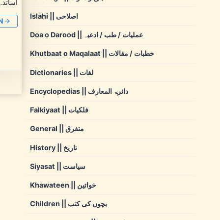
اساتذہ
Islahi || اصلاحی
N
Doa o Darood || عملیات / طب / ادعیہ
Khutbaat o Maqalaat || خطبات / مقالات
Dictionaries || لغات
Encyclopedias || دائرۃ المعارف
Falkiyaat || فلکیات
General || متفرق
History || تاریخ
Siyasat || سیاست
Khawateen || خواتین
Children || بچوں کی کتب