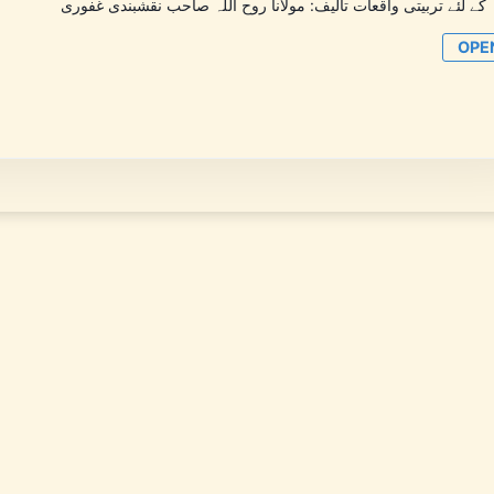
 کے لئے تربیتی واقعات تالیف: مولانا روح اللہ صاحب نقشبندی غفوری
OPE