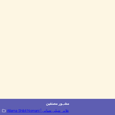
مشہور مصنفین
Allama Shibli Nomani | علامہ شبلی نعمانی