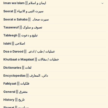
Iman wa Islam || ایمان و اسلام
Seerat || سیرت النبی و الانبیاء
Seerat e Sahaba || سیرت صحابہ
Tasawwuf || تصوف و سلوک
Tableegh || تبلیغ و دعوت
Islahi || اصلاحی
Doa o Darood || عملیات / طب / ادعیہ
Khutbaat o Maqalaat || خطبات / مقالات
Dictionaries || لغات
Encyclopedias || دائرۃ المعارف
Falkiyaat || فلکیات
General || متفرق
History || تاریخ
Siyasat || سیاست