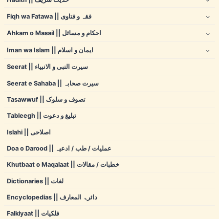
Fiqh wa Fatawa || فقہ و فتاوی
Ahkam o Masail || احکام و مسائل
Iman wa Islam || ایمان و اسلام
Seerat || سیرت النبی و الانبیاء
Seerat e Sahaba || سیرت صحابہ
Tasawwuf || تصوف و سلوک
Tableegh || تبلیغ و دعوت
Islahi || اصلاحی
Doa o Darood || عملیات / طب / ادعیہ
Khutbaat o Maqalaat || خطبات / مقالات
Dictionaries || لغات
Encyclopedias || دائرۃ المعارف
Falkiyaat || فلکیات