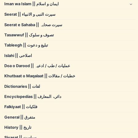
Iman wa Islam || ایمان و اسلام
Seerat || سیرت النبی و الانبیاء
Seerat e Sahaba || سیرت صحابہ
Tasawwuf || تصوف و سلوک
Tableegh || تبلیغ و دعوت
Islahi || اصلاحی
Doa o Darood || عملیات / طب / ادعیہ
Khutbaat o Maqalaat || خطبات / مقالات
Dictionaries || لغات
Encyclopedias || دائرۃ المعارف
Falkiyaat || فلکیات
General || متفرق
History || تاریخ
Siyasat || سیاست