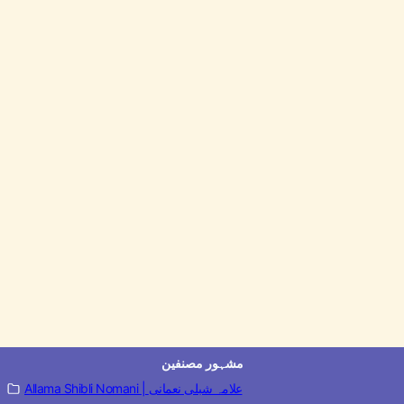
مشہور مصنفین
Allama Shibli Nomani | علامہ شبلی نعمانی