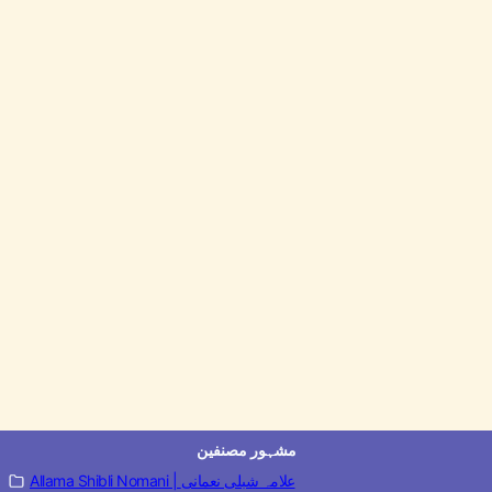
مشہور مصنفین
Allama Shibli Nomani | علامہ شبلی نعمانی