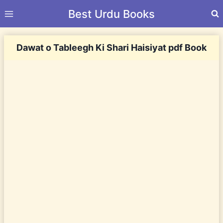
Skip
Best Urdu Books
to
content
Dawat o Tableegh Ki Shari Haisiyat pdf Book