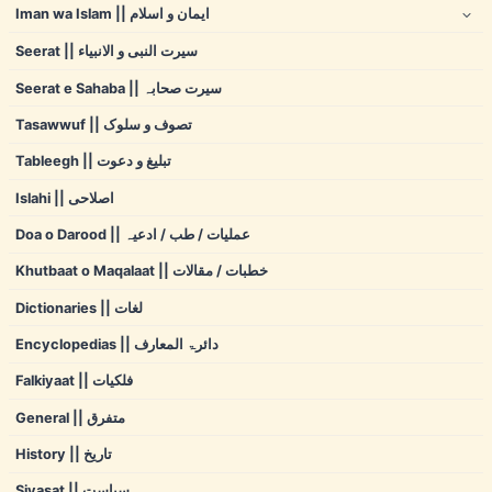
Iman wa Islam || ایمان و اسلام
Seerat || سیرت النبی و الانبیاء
Seerat e Sahaba || سیرت صحابہ
Tasawwuf || تصوف و سلوک
Tableegh || تبلیغ و دعوت
Islahi || اصلاحی
Doa o Darood || عملیات / طب / ادعیہ
Khutbaat o Maqalaat || خطبات / مقالات
Dictionaries || لغات
Encyclopedias || دائرۃ المعارف
Falkiyaat || فلکیات
General || متفرق
History || تاریخ
Siyasat || سیاست