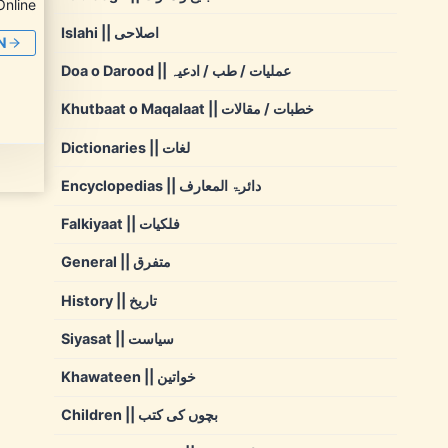
Online
Islahi || اصلاحی
N
Doa o Darood || عملیات / طب / ادعیہ
Khutbaat o Maqalaat || خطبات / مقالات
Dictionaries || لغات
Encyclopedias || دائرۃ المعارف
Falkiyaat || فلکیات
General || متفرق
History || تاریخ
Siyasat || سیاست
Khawateen || خواتین
Children || بچوں کی کتب