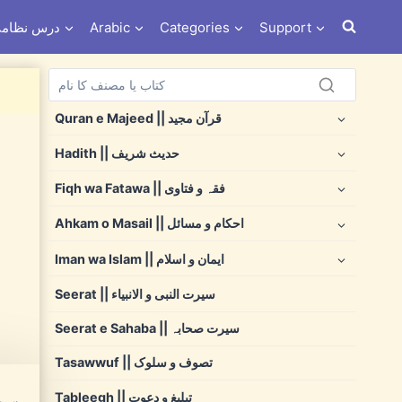
s e Nizami درس نظامی
Arabic
Categories
Support
Quran e Majeed || قرآن مجید
Hadith || حدیث شریف
Fiqh wa Fatawa || فقہ و فتاوی
Ahkam o Masail || احکام و مسائل
Iman wa Islam || ایمان و اسلام
Seerat || سیرت النبی و الانبیاء
Seerat e Sahaba || سیرت صحابہ
Tasawwuf || تصوف و سلوک
Tableegh || تبلیغ و دعوت