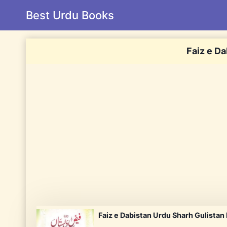
Skip
Best Urdu Books
to
content
Faiz e D