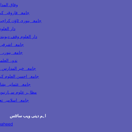
وفاق المدارس پاکس
ooqia Karachi جامعہ فاروقیہ کراچی
amia Banuri Town Karachi جامعہ بنوری ٹاؤن کراچی
hi دار العلوم کراچی
Darul Uloom Waqf Deoband دار العلوم وقف دیوبند
ia Lahore جامعہ اشرفیہ لاہور
 Karachi جامعہ بنوریہ کراچی
India ندوۃ العلماء انڈیا
Madaris Multan جامعہ خیر المدارس ملتان
 Uloom Karachi جامعہ احسن العلوم کراچی
a Usmania Peshawar جامعہ عثمانیہ پشاور
azahir Uloom Saharanpur مظاہر علوم سہارنپور
جامعہ اسلامیہ تعلیم الدی
اہم دینی ویب سائٹس
haheed