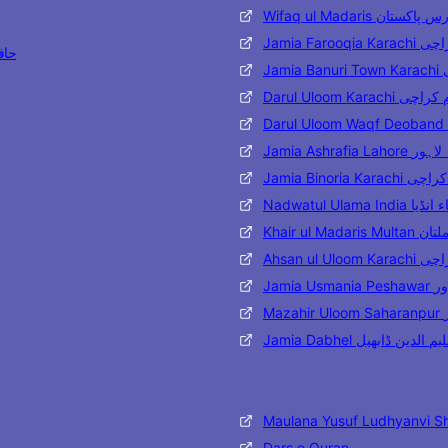
Wifaq ul Madaris تان
Jamia Far
حافظ مح
J
Darul Uloom Karac
Jamia Ashraf
Jamia Binoria
Nadwatul Ulama 
Khair ul 
Ahsan ul
Jami
M
Jamia Dabhel ن ڈابھیل
Maulana Yusuf Ludhyanvi S
Dars e Quran