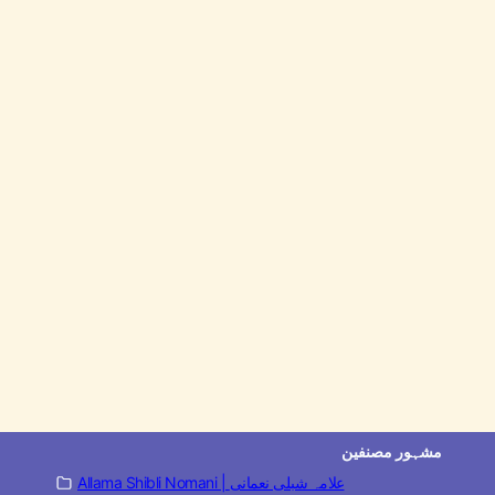
مشہور مصنفین
Allama Shibli Nomani | علامہ شبلی نعمانی