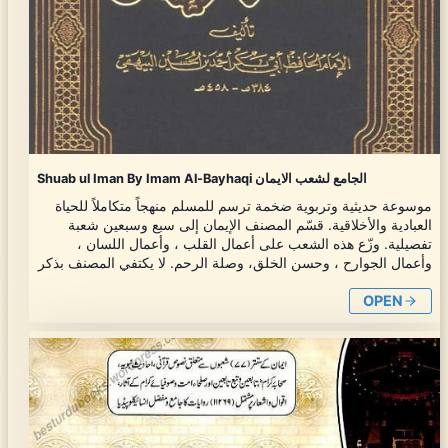
Shuab ul Iman By Imam Al-Bayhaqi الجامع لشعب الايمان
موسوعة حديثية وتربوية ضخمة ترسم للمسلم منهجاً متكاملاً للحياة
العبادية والأخلاقية. قسّم المصنف الإيمان إلى سبع وسبعين شعبة
تفصيلية. وزّع هذه الشعب على أعمال القلب ، وأعمال اللسان ،
وأعمال الجوارح ، وحسن الخلق، وصلة الرحم. لا يكتفي المصنف بذكر
OPEN