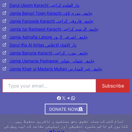
Darul Uloom Karachi دار العلوم کراچی
Jamia Banuri Town Karachi جامعہ بنوری ٹاؤن
Jamia Farooqia Karachi جامعہ فاروقیہ کراچی
Jamia tur Rasheed Karachi جامعۃ الرشید کراچی
Jamia Ashrafia Lahore جامعہ اشرفیہ لاہور
Darul Ifta Al Ikhlas دار الافتاء الاخلاص
Jamia Banuria Karachi جامعہ بنوریہ کراچی
Jamia Usmania Peshawar جامعہ عثمانیہ پشاور
Jamia Khair ul Madaris Multan جامعہ خیر المدارس
Type your email…
Subscribe
Facebook
X
Telegram
WhatsApp
DONATE NOW
تمام کتب کے جملہ حقوق بحق مصنفین و ناشرین محفوظ ہیں۔۔۔
کتابوں کو خالص علمی، تحقیقی اور تبلیغی مقاصد کے لیے پیش کی
جاتی ہیں۔
مزید پڑھیے