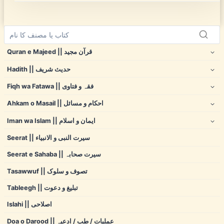
Quran e Majeed || قرآن مجید
Hadith || حدیث شریف
Fiqh wa Fatawa || فقہ و فتاوی
Ahkam o Masail || احکام و مسائل
Iman wa Islam || ایمان و اسلام
Seerat || سیرت النبی و الانبیاء
Seerat e Sahaba || سیرت صحابہ
Tasawwuf || تصوف و سلوک
Tableegh || تبلیغ و دعوت
Islahi || اصلاحی
Doa o Darood || عملیات / طب / ادعیہ