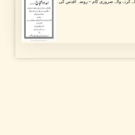
ہلے کرنے والے ضروری کام – روضہ اقدس کی