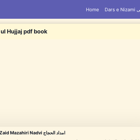
امی
Home
ul Hujjaj pdf book
Imdad ul Hujjaj By Mufti Muhammad Zaid Mazahiri Nadvi امداد الحجاج