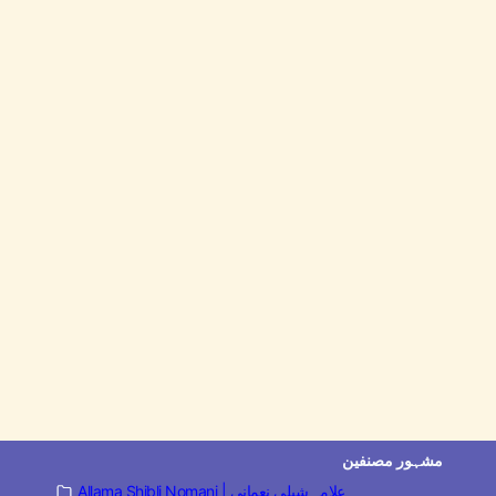
مشہور مصنفین
Allama Shibli Nomani | علامہ شبلی نعمانی