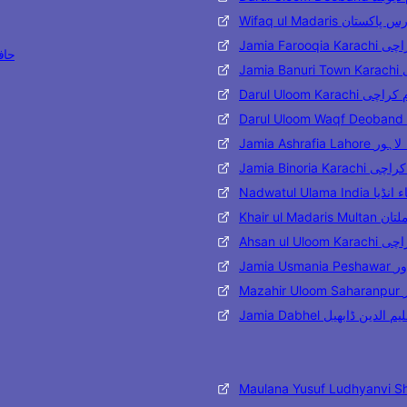
وفاق المدارس پاکستان
قیہ کراچی
Bukhari
ی
 دار العلوم کراچی
اشرفیہ لاہور
 بنوریہ کراچی
ۃ العلماء انڈیا
ارس ملتان
وم کراچی
شاور
ر
یہ تعلیم الدین ڈابھیل
Maulana Yusuf Ludhyanvi S