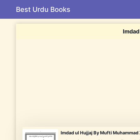
Skip
Best Urdu Books
to
content
Imdad 