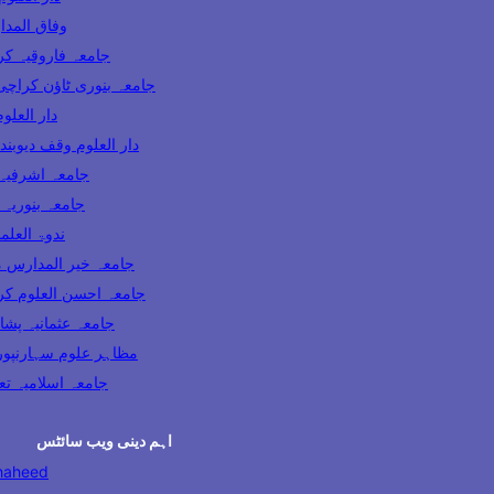
Wifaq ul Madaris 
Jamia Farooqia Karachi جامعہ فارو
Jamia Banuri Town Karachi جامعہ بنوری ٹاؤن کراچ
Darul Uloom Karachi
Darul Uloom Waqf Deoband دار العلوم وقف دیوبند
Jamia Ashrafia Lahore جامعہ 
Jamia Binoria Karachi جامعہ
Nadwatul Ulama India ندو
Khair ul Madaris Multan جامعہ خیر المد
Ahsan ul Uloom Karachi جامعہ احسن العل
Jamia Usmania Peshawar جامعہ عثمانیہ پ
Mazahir Uloom Saharanpur مظاہر علوم سہارنپو
Jamia Dabhel جامعہ اسلام
اہم دینی ویب سائٹس
haheed