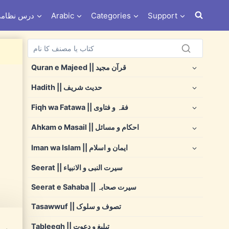
Support
Categories
Arabic
Dars e Nizami درس نظ
Quran e Majeed || قرآن مجید
Hadith || حدیث شریف
Fiqh wa Fatawa || فقہ و فتاوی
Ahkam o Masail || احکام و مسائل
Iman wa Islam || ایمان و اسلام
Seerat || سیرت النبی و الانبیاء
Seerat e Sahaba || سیرت صحابہ
Tasawwuf || تصوف و سلوک
Tableegh || تبلیغ و دعوت