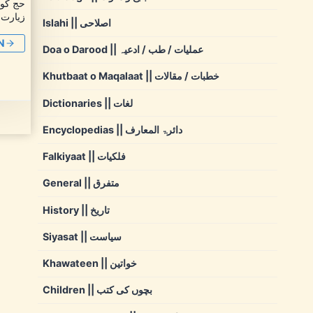
حج کو 
زیارت 
Islahi || اصلاحی
N
Doa o Darood || عملیات / طب / ادعیہ
Khutbaat o Maqalaat || خطبات / مقالات
Dictionaries || لغات
Encyclopedias || دائرۃ المعارف
Falkiyaat || فلکیات
General || متفرق
History || تاریخ
Siyasat || سیاست
Khawateen || خواتین
Children || بچوں کی کتب