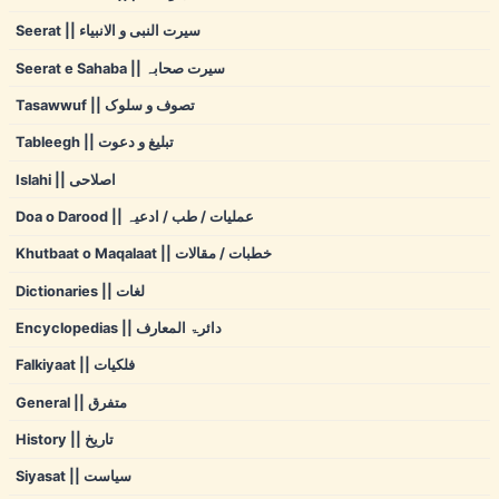
Seerat || سیرت النبی و الانبیاء
Seerat e Sahaba || سیرت صحابہ
Tasawwuf || تصوف و سلوک
Tableegh || تبلیغ و دعوت
Islahi || اصلاحی
Doa o Darood || عملیات / طب / ادعیہ
Khutbaat o Maqalaat || خطبات / مقالات
Dictionaries || لغات
Encyclopedias || دائرۃ المعارف
Falkiyaat || فلکیات
General || متفرق
History || تاریخ
Siyasat || سیاست