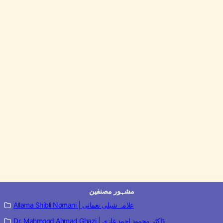
مشہور مصنفین
Allama Shibli Nomani | علامہ شبلی نعمانی
Dr. Mahmood Ahmad Ghazi | ڈاکٹر محمود احمد غازی