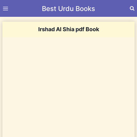
Skip
Best Urdu Books
to
content
Irshad Al Shia pdf Book