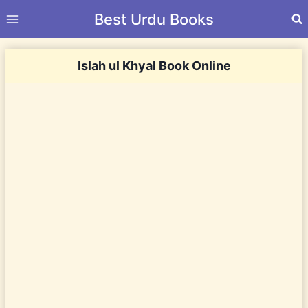
Skip
Best Urdu Books
to
content
Islah ul Khyal Book Online