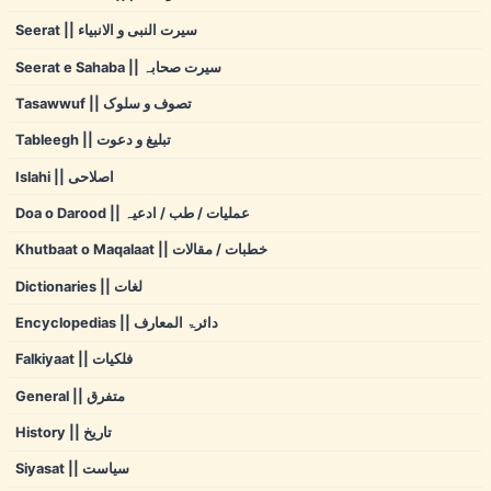
Seerat || سیرت النبی و الانبیاء
Seerat e Sahaba || سیرت صحابہ
Tasawwuf || تصوف و سلوک
Tableegh || تبلیغ و دعوت
Islahi || اصلاحی
Doa o Darood || عملیات / طب / ادعیہ
Khutbaat o Maqalaat || خطبات / مقالات
Dictionaries || لغات
Encyclopedias || دائرۃ المعارف
Falkiyaat || فلکیات
General || متفرق
History || تاریخ
Siyasat || سیاست