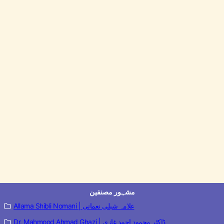
مشہور مصنفین
Allama Shibli Nomani | علامہ شبلی نعمانی
Dr. Mahmood Ahmad Ghazi | ڈاکٹر محمود احمد غازی