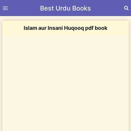
Skip
Best Urdu Books
to
content
Islam aur Insani Huqooq pdf book