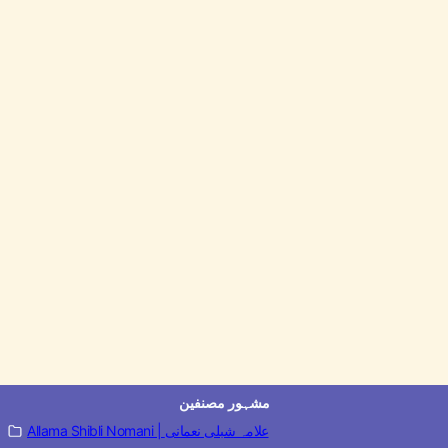
مشہور مصنفین
Allama Shibli Nomani | علامہ شبلی نعمانی