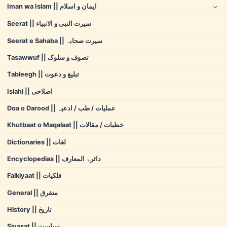
Iman wa Islam || ایمان و اسلام
Seerat || سیرت النبی و الانبیاء
Seerat e Sahaba || سیرت صحابہ
Tasawwuf || تصوف و سلوک
Tableegh || تبلیغ و دعوت
Islahi || اصلاحی
Doa o Darood || عملیات / طب / ادعیہ
Khutbaat o Maqalaat || خطبات / مقالات
Dictionaries || لغات
Encyclopedias || دائرۃ المعارف
Falkiyaat || فلکیات
General || متفرق
History || تاریخ
Siyasat || سیاست