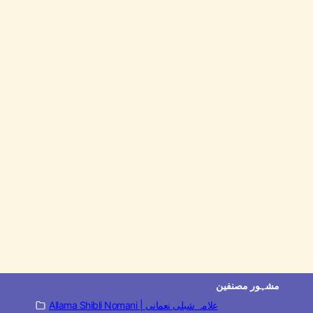
مشہور مصنفین
Allama Shibli Nomani | علامہ شبلی نعمانی