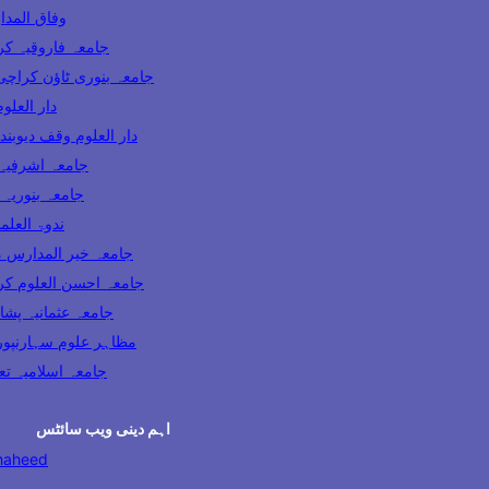
وفاق المدارس پاکس
ooqia Karachi جامعہ فاروقیہ کراچی
amia Banuri Town Karachi جامعہ بنوری ٹاؤن کراچی
hi دار العلوم کراچی
Darul Uloom Waqf Deoband دار العلوم وقف دیوبند
ia Lahore جامعہ اشرفیہ لاہور
 Karachi جامعہ بنوریہ کراچی
India ندوۃ العلماء انڈیا
Madaris Multan جامعہ خیر المدارس ملتان
 Uloom Karachi جامعہ احسن العلوم کراچی
a Usmania Peshawar جامعہ عثمانیہ پشاور
azahir Uloom Saharanpur مظاہر علوم سہارنپور
جامعہ اسلامیہ تعلیم الدی
اہم دینی ویب سائٹس
haheed