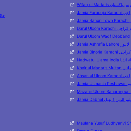
Wifaq ul Madaris تان
Jamia Far
حافظ مح
J
Darul Uloom Karac
Jamia Ashraf
Jamia Binoria
Nadwatul Ulama 
Khair ul 
Ahsan ul
Jami
M
Jamia Dabhel ن ڈابھیل
Maulana Yusuf Ludhyanvi S
Dars e Quran