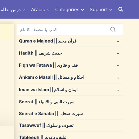
s e Nizami درس نظامی
Arabic
Categories
Support
Quran e Majeed || قرآن مجید
Hadith || حدیث شریف
Fiqh wa Fatawa || فقہ و فتاوی
Ahkam o Masail || احکام و مسائل
Iman wa Islam || ایمان و اسلام
Seerat || سیرت النبی و الانبیاء
Seerat e Sahaba || سیرت صحابہ
Tasawwuf || تصوف و سلوک
Tableegh || تبلیغ و دعوت