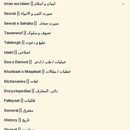
Iman wa Islam || ایمان و اسلام
Seerat || سیرت النبی و الانبیاء
Seerat e Sahaba || سیرت صحابہ
Tasawwuf || تصوف و سلوک
Tableegh || تبلیغ و دعوت
Islahi || اصلاحی
Doa o Darood || عملیات / طب / ادعیہ
Khutbaat o Maqalaat || خطبات / مقالات
Dictionaries || لغات
Encyclopedias || دائرۃ المعارف
Falkiyaat || فلکیات
General || متفرق
History || تاریخ
Siyasat || سیاست