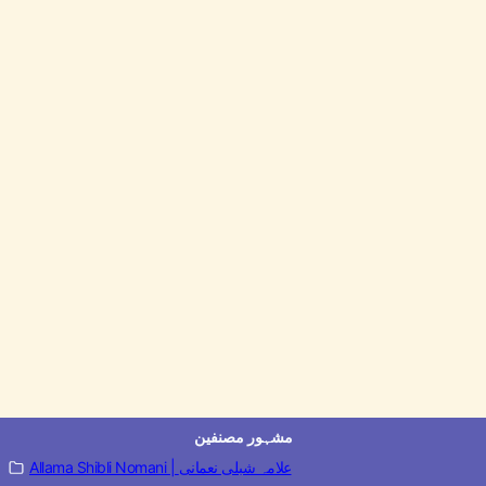
مشہور مصنفین
Allama Shibli Nomani | علامہ شبلی نعمانی