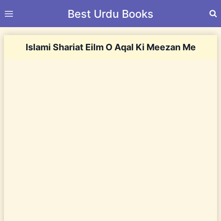
Skip
Best Urdu Books
to
content
Islami Shariat Eilm O Aqal Ki Meezan Me