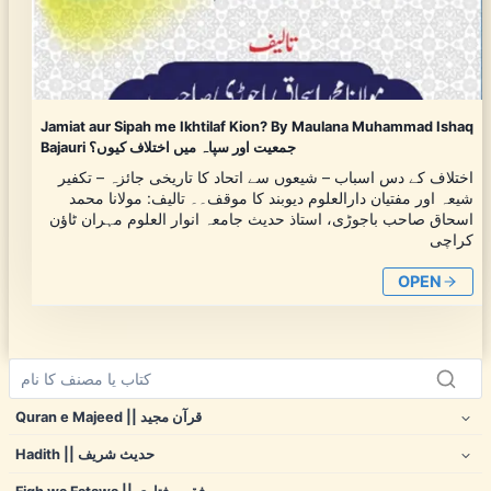
Jamiat aur Sipah me Ikhtilaf Kion? By Maulana Muhammad Ishaq
Bajauri جمعیت اور سپاہ میں اختلاف کیوں؟
اختلاف کے دس اسباب – شیعوں سے اتحاد کا تاریخی جائزہ – تکفیر
شیعہ اور مفتیان دارالعلوم دیوبند کا موقف۔۔ تالیف: مولانا محمد
اسحاق صاحب باجوڑی، استاذ حدیث جامعہ انوار العلوم مہران ٹاؤن
کراچی
OPEN
Quran e Majeed || قرآن مجید
Hadith || حدیث شریف