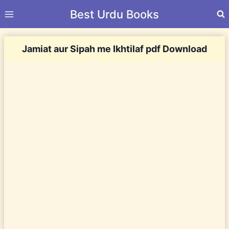
Skip
Best Urdu Books
to
content
Jamiat aur Sipah me Ikhtilaf pdf Download