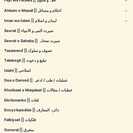
Fiqh wa Fatawa || فقہ و فتاوی
Ahkam o Masail || احکام و مسائل
Iman wa Islam || ایمان و اسلام
Seerat || سیرت النبی و الانبیاء
Seerat e Sahaba || سیرت صحابہ
Tasawwuf || تصوف و سلوک
Tableegh || تبلیغ و دعوت
Islahi || اصلاحی
Doa o Darood || عملیات / طب / ادعیہ
Khutbaat o Maqalaat || خطبات / مقالات
Dictionaries || لغات
Encyclopedias || دائرۃ المعارف
Falkiyaat || فلکیات
General || متفرق