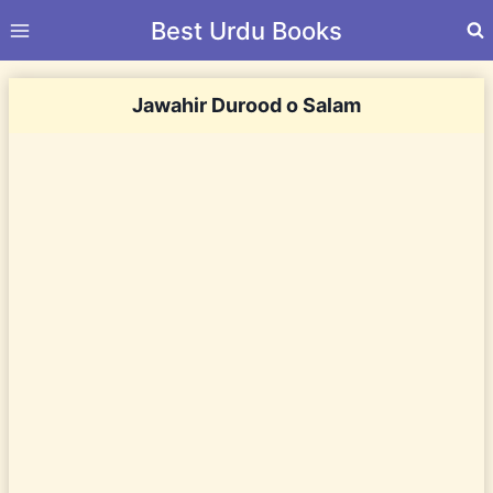
Skip
Best Urdu Books
to
content
Jawahir Durood o Salam