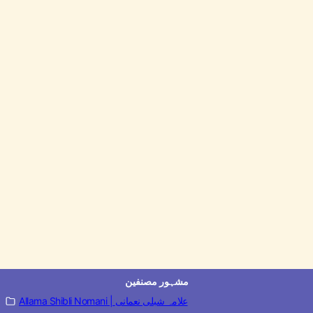
مشہور مصنفین
Allama Shibli Nomani | علامہ شبلی نعمانی