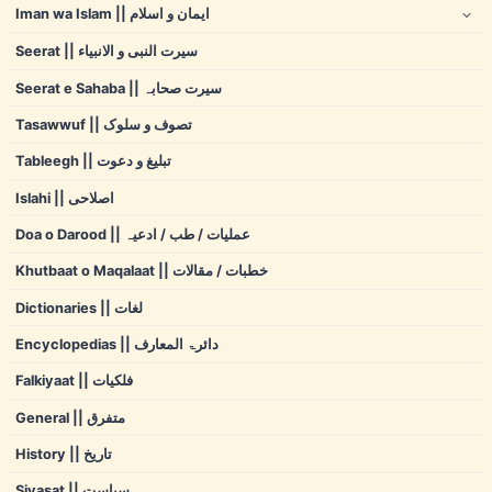
Iman wa Islam || ایمان و اسلام
Seerat || سیرت النبی و الانبیاء
Seerat e Sahaba || سیرت صحابہ
Tasawwuf || تصوف و سلوک
Tableegh || تبلیغ و دعوت
Islahi || اصلاحی
Doa o Darood || عملیات / طب / ادعیہ
Khutbaat o Maqalaat || خطبات / مقالات
Dictionaries || لغات
Encyclopedias || دائرۃ المعارف
Falkiyaat || فلکیات
General || متفرق
History || تاریخ
Siyasat || سیاست