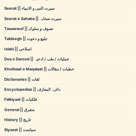
Seerat || سیرت النبی و الانبیاء
Seerat e Sahaba || سیرت صحابہ
Tasawwuf || تصوف و سلوک
Tableegh || تبلیغ و دعوت
Islahi || اصلاحی
Doa o Darood || عملیات / طب / ادعیہ
Khutbaat o Maqalaat || خطبات / مقالات
Dictionaries || لغات
Encyclopedias || دائرۃ المعارف
Falkiyaat || فلکیات
General || متفرق
History || تاریخ
Siyasat || سیاست