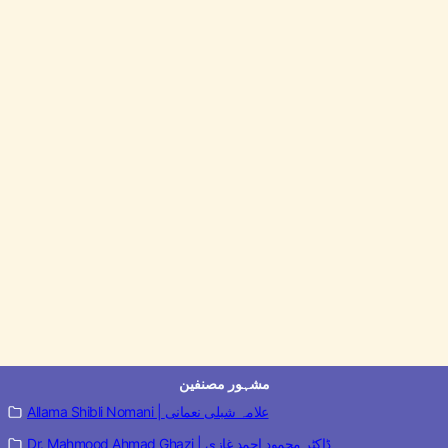
مشہور مصنفین
Allama Shibli Nomani | علامہ شبلی نعمانی
Dr. Mahmood Ahmad Ghazi | ڈاکٹر محمود احمد غازی