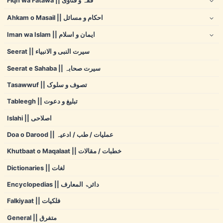
Fiqh wa Fatawa || فقہ و فتاوی
Ahkam o Masail || احکام و مسائل
Iman wa Islam || ایمان و اسلام
Seerat || سیرت النبی و الانبیاء
Seerat e Sahaba || سیرت صحابہ
Tasawwuf || تصوف و سلوک
Tableegh || تبلیغ و دعوت
Islahi || اصلاحی
Doa o Darood || عملیات / طب / ادعیہ
Khutbaat o Maqalaat || خطبات / مقالات
Dictionaries || لغات
Encyclopedias || دائرۃ المعارف
Falkiyaat || فلکیات
General || متفرق