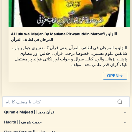
Al Lulu wal Marjan By Maulana Rizwanuddin Maroofi اللؤلؤ و
المرجان فی لطائف القرآن
اللؤلؤ و المرجان في لطائف القرآن یعنی قرآن کے تعبیری جواہر پارے
شائقین علوم تفسیریہ خصوصا ترجمہ قرآن ، جلالین اور بیضاوی
پڑھنے، پڑھانے والوں کیلئے سوال و جواب اور نکاتی فوائد پر مشتمل
ایک گراں قدر علمی تحفہ مؤلف:
OPEN
Quran e Majeed || قرآن مجید
Hadith || حدیث شریف