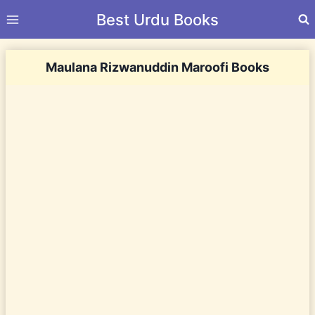
Skip
Best Urdu Books
to
content
Maulana Rizwanuddin Maroofi Books