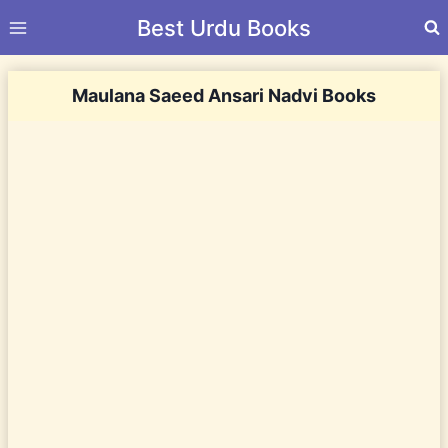
Skip
Best Urdu Books
to
content
Maulana Saeed Ansari Nadvi Books