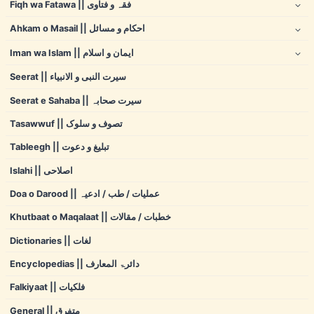
Fiqh wa Fatawa || فقہ و فتاوی
Ahkam o Masail || احکام و مسائل
Iman wa Islam || ایمان و اسلام
Seerat || سیرت النبی و الانبیاء
Seerat e Sahaba || سیرت صحابہ
Tasawwuf || تصوف و سلوک
Tableegh || تبلیغ و دعوت
Islahi || اصلاحی
Doa o Darood || عملیات / طب / ادعیہ
Khutbaat o Maqalaat || خطبات / مقالات
Dictionaries || لغات
Encyclopedias || دائرۃ المعارف
Falkiyaat || فلکیات
General || متفرق