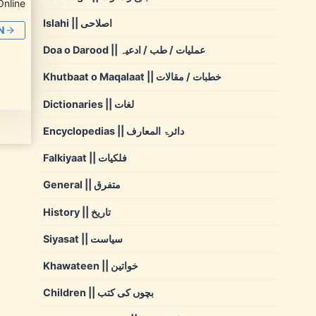
Online
Islahi || اصلاحی
N
Doa o Darood || عملیات / طب / ادعیہ
Khutbaat o Maqalaat || خطبات / مقالات
Dictionaries || لغات
Encyclopedias || دائرۃ المعارف
Falkiyaat || فلکیات
General || متفرق
History || تاریخ
Siyasat || سیاست
Khawateen || خواتین
Children || بچوں کی کتب