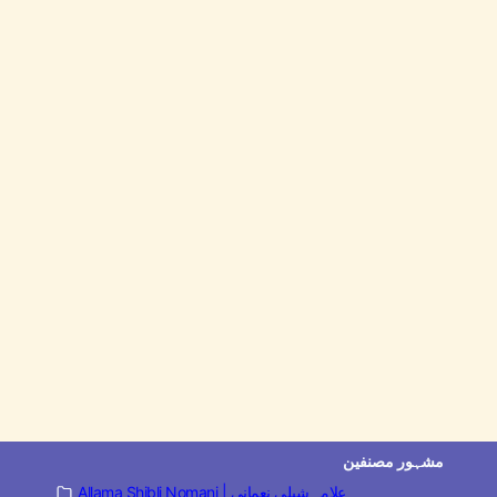
مشہور مصنفین
Allama Shibli Nomani | علامہ شبلی نعمانی