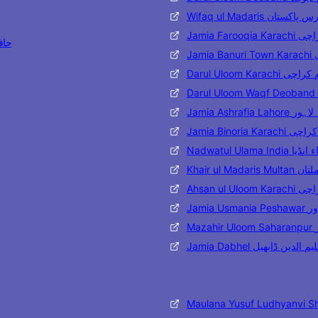
Wifaq ul Madaris تان
Jamia Far
حافظ مح
J
Darul Uloom Karac
Jamia Ashraf
Jamia Binoria
Nadwatul Ulama 
Khair ul 
Ahsan ul
Jami
M
Jamia Dabhel ن ڈابھیل
Maulana Yusuf Ludhyanvi S