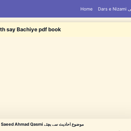
Home
Dar
th say Bachiye pdf book
Mauzu Ahadith say Bachiye By Mufti Saeed Ahmad Qasmi موضوع احادیث سے بچئے