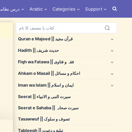
s e Nizami درس نظامی
Arabic
Categories
Support
Quran e Majeed || قرآن مجید
Hadith || حدیث شریف
Fiqh wa Fatawa || فقہ و فتاوی
Ahkam o Masail || احکام و مسائل
Iman wa Islam || ایمان و اسلام
Seerat || سیرت النبی و الانبیاء
Seerat e Sahaba || سیرت صحابہ
Tasawwuf || تصوف و سلوک
Tableegh || تبلیغ و دعوت