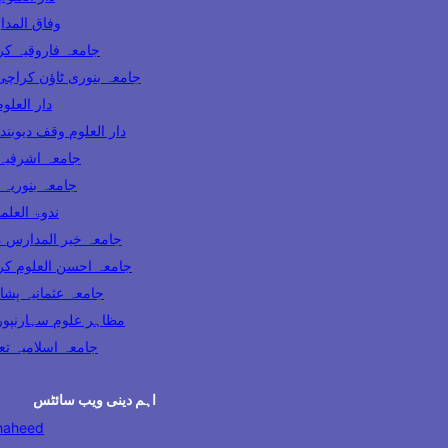
وفاق المدارس پاکس
ooqia Karachi جامعہ فاروقیہ کراچی
amia Banuri Town Karachi جامعہ بنوری ٹاؤن کراچی
hi دار العلوم کراچی
Darul Uloom Waqf Deoband دار العلوم وقف دیوبند
ia Lahore جامعہ اشرفیہ لاہور
 Karachi جامعہ بنوریہ کراچی
India ندوۃ العلماء انڈیا
Madaris Multan جامعہ خیر المدارس ملتان
 Uloom Karachi جامعہ احسن العلوم کراچی
a Usmania Peshawar جامعہ عثمانیہ پشاور
azahir Uloom Saharanpur مظاہر علوم سہارنپور
جامعہ اسلامیہ تعلیم الدی
اہم دینی ویب سائٹس
haheed