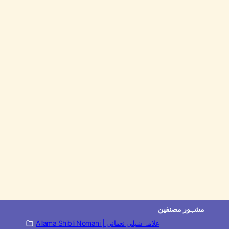
مشہور مصنفین
Allama Shibli Nomani | علامہ شبلی نعمانی