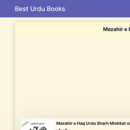
Skip
Best Urdu Books
to
content
Mazahir e 
Mazahir e Haq Urdu S مظاہر حق اردو شرح مشکوۃ
شریف