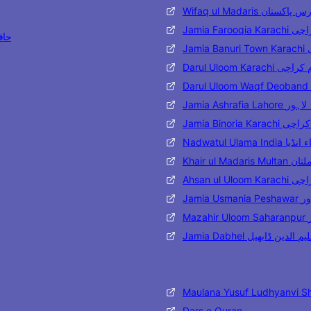
وفاق المدارس پاکستان
قیہ کراچی
Bukhari
ی
 دار العلوم کراچی
اشرفیہ لاہور
 بنوریہ کراچی
ۃ العلماء انڈیا
ارس ملتان
وم کراچی
شاور
ر
یہ تعلیم الدین ڈابھیل
Maulana Yusuf Ludhyanvi S
Dars e Quran