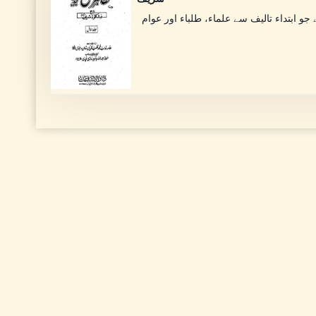
مظاہر حق اردو زبان میں مشکوہ شریف کی مستند، قابل اعتماد اور مقبول شرح ہے جو ابتداء تالیف سے علماء، طلباء اور عوام