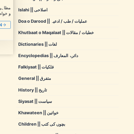
Islahi || اصلاحی
و خواص
Doa o Darood || عملیات / طب / ادعیہ
N
Khutbaat o Maqalaat || خطبات / مقالات
Dictionaries || لغات
Encyclopedias || دائرۃ المعارف
Falkiyaat || فلکیات
General || متفرق
History || تاریخ
Siyasat || سیاست
Khawateen || خواتین
Children || بچوں کی کتب