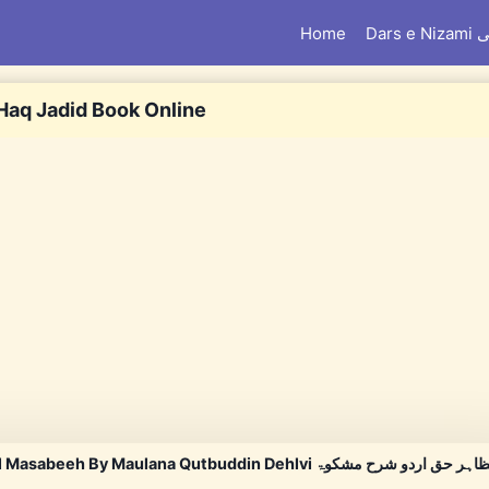
امی
Home
Haq Jadid Book Online
harh Mishkat ul Masabeeh By Maulana Qutbuddin Dehlvi