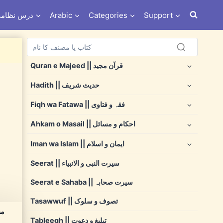
Support
Categories
Arabic
Dars e Nizami درس نظ
Quran e Majeed || قرآن مجید
Hadith || حدیث شریف
Fiqh wa Fatawa || فقہ و فتاوی
Ahkam o Masail || احکام و مسائل
Iman wa Islam || ایمان و اسلام
Seerat || سیرت النبی و الانبیاء
Seerat e Sahaba || سیرت صحابہ
Tasawwuf || تصوف و سلوک
Tableegh || تبلیغ و دعوت