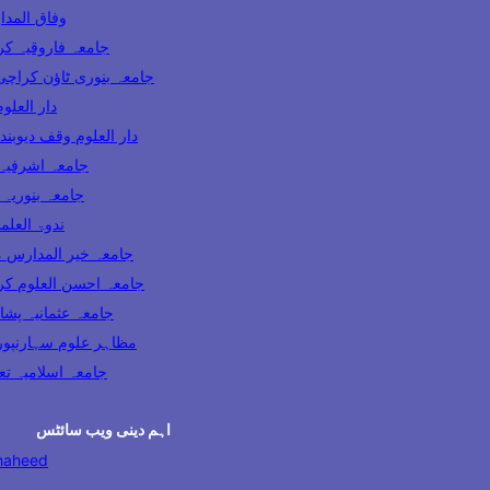
Wifaq ul Madaris 
Jamia Farooqia Karachi جامعہ فارو
Jamia Banuri Town Karachi جامعہ بنوری ٹاؤن کراچ
Darul Uloom Karachi
Darul Uloom Waqf Deoband دار العلوم وقف دیوبند
Jamia Ashrafia Lahore جامعہ 
Jamia Binoria Karachi جامعہ
Nadwatul Ulama India ندو
Khair ul Madaris Multan جامعہ خیر المد
Ahsan ul Uloom Karachi جامعہ احسن العل
Jamia Usmania Peshawar جامعہ عثمانیہ پ
Mazahir Uloom Saharanpur مظاہر علوم سہارنپو
Jamia Dabhel جامعہ اسلام
اہم دینی ویب سائٹس
haheed