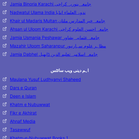
Jamia Binoria Karachi جامعہ بنوریہ کراچی
Nadwatul Ulama India ندوۃ العلماء انڈیا
Khair ul Madaris Multan جامعہ خیر المدارس ملتان
Ahsan ul Uloom Karachi جامعہ احسن العلوم کراچی
Jamia Usmania Peshawar جامعہ عثمانیہ پشاور
Mazahir Uloom Saharanpur مظاہر علوم سہارنپور
Jamia Dabhel جامعہ اسلامیہ تعلیم الدین ڈابھیل
اہم دینی ویب سائٹس
Maulana Yusuf Ludhyanvi Shaheed
Dars e Quran
Deen e Islam
Khatm e Nubuwwat
Fikr e Akhirat
Ahnaf Media
Tasawwuf
Khatm-e-Nubuwwat Books 1