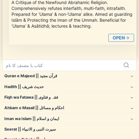
A Critique of the Newfound Abrahamic Religion.
Comprehensively refutes interfaith, multi-faith, intrafaith.
Prepared for ‘Ulama’ & non-‘Ulama’ alike. Aimed at guarding
Islām & Protecting the Iman of the Ummah. Beneficial for
‘Ulama’ & Asātidhā; lectures & teaching.
OPEN
Quran e Majeed || قرآن مجید
Hadith || حدیث شریف
Fiqh wa Fatawa || فقہ و فتاوی
Ahkam o Masail || احکام و مسائل
Iman wa Islam || ایمان و اسلام
Seerat || سیرت النبی و الانبیاء