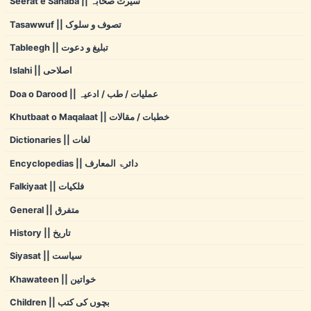
Seerat e Sahaba || سیرت صحابہ
Tasawwuf || تصوف و سلوک
Tableegh || تبلیغ و دعوت
Islahi || اصلاحی
Doa o Darood || عملیات / طب / ادعیہ
Khutbaat o Maqalaat || خطبات / مقالات
Dictionaries || لغات
Encyclopedias || دائرۃ المعارف
Falkiyaat || فلکیات
General || متفرق
History || تاریخ
Siyasat || سیاست
Khawateen || خواتین
Children || بچوں کی کتب