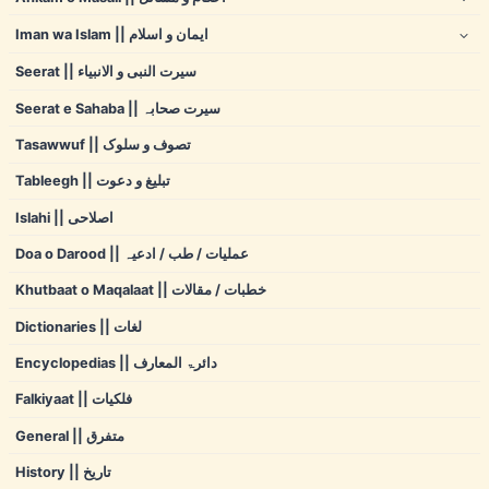
Iman wa Islam || ایمان و اسلام
Seerat || سیرت النبی و الانبیاء
Seerat e Sahaba || سیرت صحابہ
Tasawwuf || تصوف و سلوک
Tableegh || تبلیغ و دعوت
Islahi || اصلاحی
Doa o Darood || عملیات / طب / ادعیہ
Khutbaat o Maqalaat || خطبات / مقالات
Dictionaries || لغات
Encyclopedias || دائرۃ المعارف
Falkiyaat || فلکیات
General || متفرق
History || تاریخ