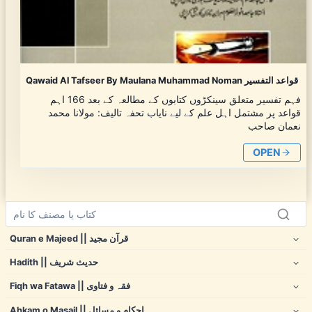
Qawaid Al Tafseer By Maulana Muhammad Noman قواعد التفسیر
فہم تفسیر متعلق سینکڑوں کتابوں کے مطالعہ کے بعد 166 اہم
قواعد پر مشتمل اہل علم کے لیے نایاب تحفہ تالیف: مولانا محمد
نعمان صاحب
OPEN
Quran e Majeed || قرآن مجید
Hadith || حدیث شریف
Fiqh wa Fatawa || فقہ و فتاوی
Ahkam o Masail || احکام و مسائل