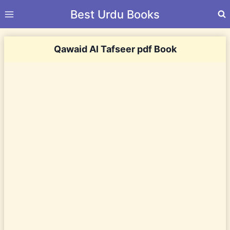
Skip
Best Urdu Books
to
content
Qawaid Al Tafseer pdf Book