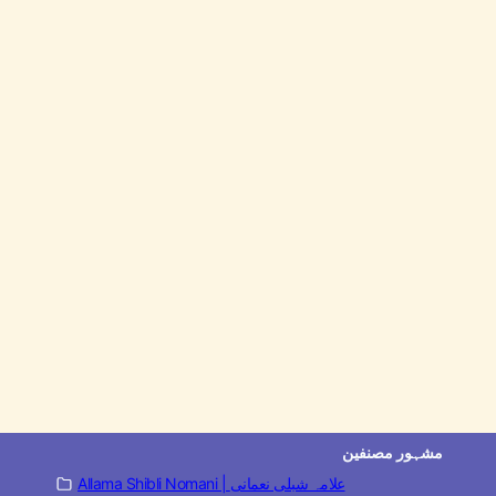
مشہور مصنفین
Allama Shibli Nomani | علامہ شبلی نعمانی