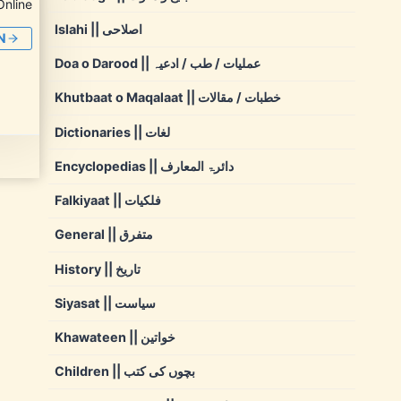
Online
Islahi || اصلاحی
N
Doa o Darood || عملیات / طب / ادعیہ
Khutbaat o Maqalaat || خطبات / مقالات
Dictionaries || لغات
Encyclopedias || دائرۃ المعارف
Falkiyaat || فلکیات
General || متفرق
History || تاریخ
Siyasat || سیاست
Khawateen || خواتین
Children || بچوں کی کتب