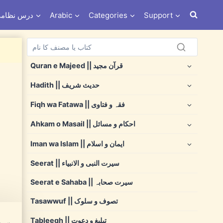
s e Nizami درس نظامی
Arabic
Categories
Support
Quran e Majeed || قرآن مجید
Hadith || حدیث شریف
Fiqh wa Fatawa || فقہ و فتاوی
Ahkam o Masail || احکام و مسائل
Iman wa Islam || ایمان و اسلام
Seerat || سیرت النبی و الانبیاء
Seerat e Sahaba || سیرت صحابہ
Tasawwuf || تصوف و سلوک
Tableegh || تبلیغ و دعوت