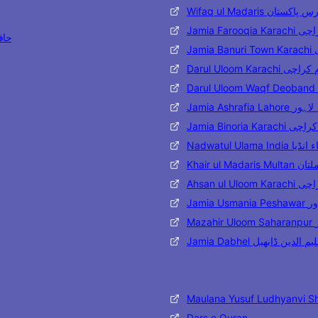
Wifaq ul Madaris تان
Jamia Far
حافظ مح
J
Darul Uloom Karac
Jamia Ashraf
Jamia Binoria
Nadwatul Ulama 
Khair ul 
Ahsan ul
Jami
M
Jamia Dabhel ن ڈابھیل
Maulana Yusuf Ludhyanvi S
Dars e Quran