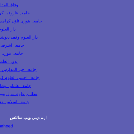
وفاق المدارس پاکس
ooqia Karachi جامعہ فاروقیہ کراچی
amia Banuri Town Karachi جامعہ بنوری ٹاؤن کراچی
hi دار العلوم کراچی
Darul Uloom Waqf Deoband دار العلوم وقف دیوبند
ia Lahore جامعہ اشرفیہ لاہور
 Karachi جامعہ بنوریہ کراچی
India ندوۃ العلماء انڈیا
Madaris Multan جامعہ خیر المدارس ملتان
 Uloom Karachi جامعہ احسن العلوم کراچی
a Usmania Peshawar جامعہ عثمانیہ پشاور
azahir Uloom Saharanpur مظاہر علوم سہارنپور
جامعہ اسلامیہ تعلیم الدی
اہم دینی ویب سائٹس
haheed