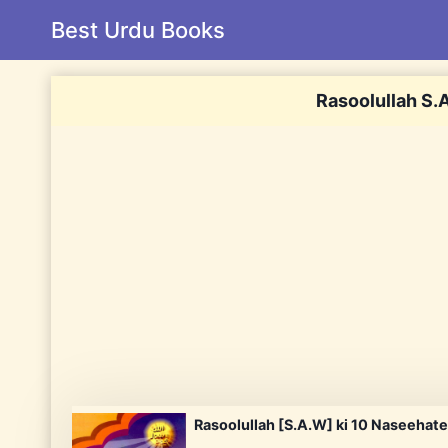
Skip
Best Urdu Books
to
content
Rasoolullah S.