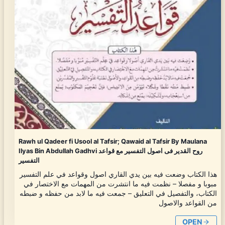
Rawh ul Qadeer fi Usool al Tafsir; Qawaid al Tafsir By Maulana
Ilyas Bin Abdullah Gadhvi روح القدیر فی اصول التفسیر مع قواعد
التفسیر
هذا الكتاب وضعت فيه بين يدي القاري اصول وقواعد في علم التفسير
مبوبا و مفصلا – نظمت فيه ما انتشرت من المهمات مع الاختصار في
الكتاب، والتفصيل في التعليق – جمعت فيه ما لابد من حفظه و ضبطه
من القواعد والاصول
OPEN