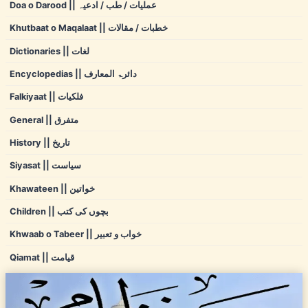
Doa o Darood || عملیات / طب / ادعیہ
Khutbaat o Maqalaat || خطبات / مقالات
Dictionaries || لغات
Encyclopedias || دائرۃ المعارف
Falkiyaat || فلکیات
General || متفرق
History || تاریخ
Siyasat || سیاست
Khawateen || خواتین
Children || بچوں کی کتب
Khwaab o Tabeer || خواب و تعبیر
Qiamat || قیامت