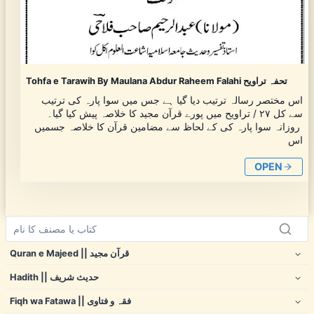
Tohfa e Tarawih By Maulana Abdur Raheem Falahi تحفہ تراویح
اس مختصر رسالہ ترتیب دیا گیا ہے جس میں سوا پارہ کی ترتیب
سے کل ۲۷ / تراویح میں پورے قرآن مجید کا خلاصہ پیش کیا گیا۔
روزانہ سوا پارہ کی کے لحاظ سے مضامین قرآن کا خلاصہ جسمیں
اس
OPEN
Quran e Majeed || قرآن مجید
Hadith || حدیث شریف
Fiqh wa Fatawa || فقہ و فتاوی