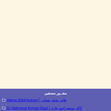
مشہور مصنفین
Allama Shibli Nomani | علامہ شبلی نعمانی
Dr. Mahmood Ahmad Ghazi | ڈاکٹر محمود احمد غازی