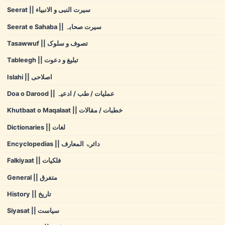
Seerat || سیرت النبی و الانبیاء
Seerat e Sahaba || سیرت صحابہ
Tasawwuf || تصوف و سلوک
Tableegh || تبلیغ و دعوت
Islahi || اصلاحی
Doa o Darood || عملیات / طب / ادعیہ
Khutbaat o Maqalaat || خطبات / مقالات
Dictionaries || لغات
Encyclopedias || دائرۃ المعارف
Falkiyaat || فلکیات
General || متفرق
History || تاریخ
Siyasat || سیاست