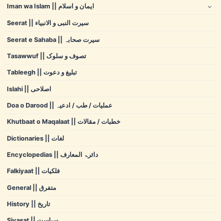
Iman wa Islam || ایمان و اسلام
Seerat || سیرت النبی و الانبیاء
Seerat e Sahaba || سیرت صحابہ
Tasawwuf || تصوف و سلوک
Tableegh || تبلیغ و دعوت
Islahi || اصلاحی
Doa o Darood || عملیات / طب / ادعیہ
Khutbaat o Maqalaat || خطبات / مقالات
Dictionaries || لغات
Encyclopedias || دائرۃ المعارف
Falkiyaat || فلکیات
General || متفرق
History || تاریخ
Siyasat || سیاست