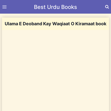
Skip
Best Urdu Books
to
content
Ulama E Deoband Kay Waqiaat O Kiramaat book