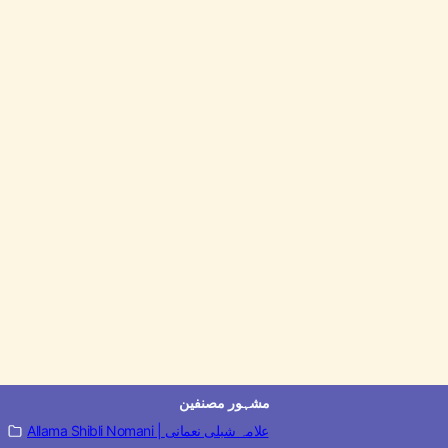
مشہور مصنفین
Allama Shibli Nomani | علامہ شبلی نعمانی