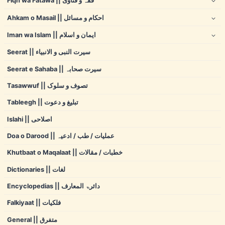
Fiqh wa Fatawa || فقہ و فتاوی
Ahkam o Masail || احکام و مسائل
Iman wa Islam || ایمان و اسلام
Seerat || سیرت النبی و الانبیاء
Seerat e Sahaba || سیرت صحابہ
Tasawwuf || تصوف و سلوک
Tableegh || تبلیغ و دعوت
Islahi || اصلاحی
Doa o Darood || عملیات / طب / ادعیہ
Khutbaat o Maqalaat || خطبات / مقالات
Dictionaries || لغات
Encyclopedias || دائرۃ المعارف
Falkiyaat || فلکیات
General || متفرق