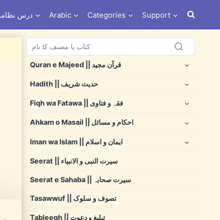
s e Nizami درس نظامی
Arabic
Categories
Support
Quran e Majeed || قرآن مجید
Hadith || حدیث شریف
Fiqh wa Fatawa || فقہ و فتاوی
Ahkam o Masail || احکام و مسائل
Iman wa Islam || ایمان و اسلام
Seerat || سیرت النبی و الانبیاء
Seerat e Sahaba || سیرت صحابہ
Tasawwuf || تصوف و سلوک
Tableegh || تبلیغ و دعوت