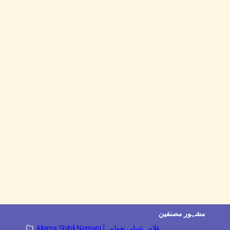
مشہور مصنفین
Allama Shibli Nomani | علامہ شبلی نعمانی