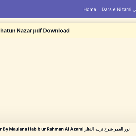
Home
Dar
hatun Nazar pdf Download
Noor ul Qamar Sharh Nuzhatun Nazar By Maulana Habib ur Rahman Al Azami نور القمر شرح نزہۃ النظر