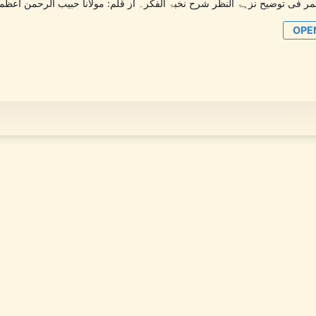
قمر فی توضیح نزہۃ النظر شرح نخبۃ الفکر۔ از قلم: مولانا حبیب الرحمن اعظمی
OPE