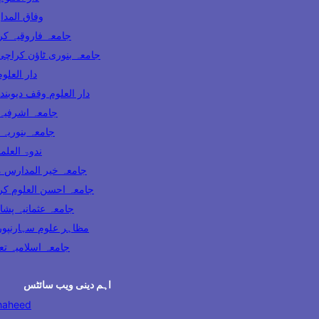
وفاق المدارس پاکس
ooqia Karachi جامعہ فاروقیہ کراچی
amia Banuri Town Karachi جامعہ بنوری ٹاؤن کراچی
hi دار العلوم کراچی
Darul Uloom Waqf Deoband دار العلوم وقف دیوبند
ia Lahore جامعہ اشرفیہ لاہور
 Karachi جامعہ بنوریہ کراچی
India ندوۃ العلماء انڈیا
Madaris Multan جامعہ خیر المدارس ملتان
 Uloom Karachi جامعہ احسن العلوم کراچی
a Usmania Peshawar جامعہ عثمانیہ پشاور
azahir Uloom Saharanpur مظاہر علوم سہارنپور
جامعہ اسلامیہ تعلیم الدی
اہم دینی ویب سائٹس
haheed