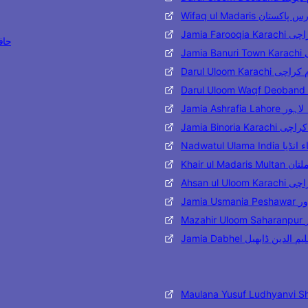
Wifaq ul Madaris تان
Jamia Far
حافظ مح
J
Darul Uloom Karac
Jamia Ashraf
Jamia Binoria
Nadwatul Ulama 
Khair ul 
Ahsan ul
Jami
M
Jamia Dabhel ن ڈابھیل
Maulana Yusuf Ludhyanvi S