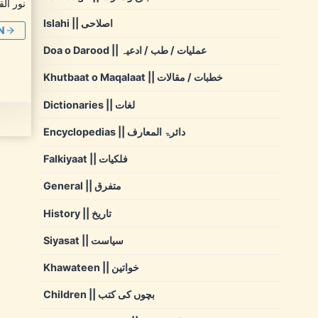
نور ال
Islahi || اصلاحی
N
Doa o Darood || عملیات / طب / ادعیہ
Khutbaat o Maqalaat || خطبات / مقالات
Dictionaries || لغات
Encyclopedias || دائرۃ المعارف
Falkiyaat || فلکیات
General || متفرق
History || تاریخ
Siyasat || سیاست
Khawateen || خواتین
Children || بچوں کی کتب