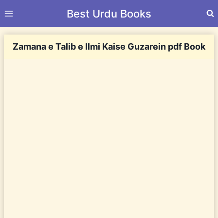
Skip
Best Urdu Books
to
content
Zamana e Talib e Ilmi Kaise Guzarein pdf Book