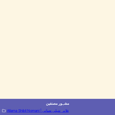
مشہور مصنفین
Allama Shibli Nomani | علامہ شبلی نعمانی