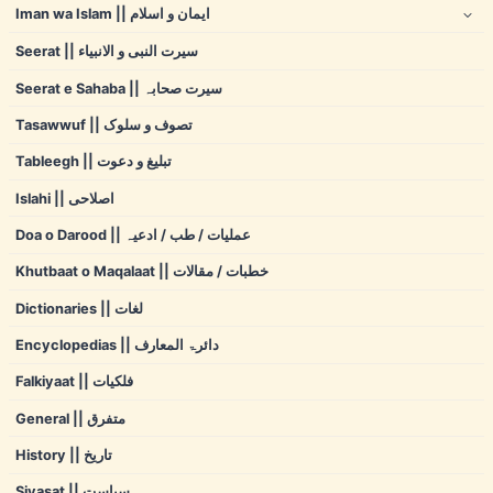
Iman wa Islam || ایمان و اسلام
Seerat || سیرت النبی و الانبیاء
Seerat e Sahaba || سیرت صحابہ
Tasawwuf || تصوف و سلوک
Tableegh || تبلیغ و دعوت
Islahi || اصلاحی
Doa o Darood || عملیات / طب / ادعیہ
Khutbaat o Maqalaat || خطبات / مقالات
Dictionaries || لغات
Encyclopedias || دائرۃ المعارف
Falkiyaat || فلکیات
General || متفرق
History || تاریخ
Siyasat || سیاست