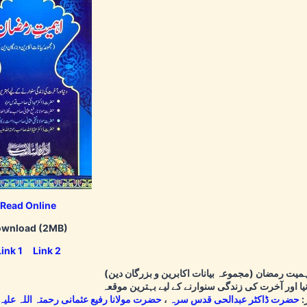
Read Online
wnload (2MB)
Link 1
Link 2
ہمیت رمضان (مجموعہ بیانات اکابرین و بزرگان دین
یا اور آخرت کی زندگی سنوارنے کے لیے بہترین موقعہ
:
حضرت ڈاکٹر عبدالحی قدس سرہ
،
حضرت مولانا رفیع عثمانی رحمتہ اللہ علیہ