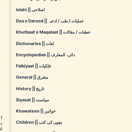
Islahi || اصلاحی
Doa o Darood || عملیات / طب / ادعیہ
Khutbaat o Maqalaat || خطبات / مقالات
Dictionaries || لغات
Encyclopedias || دائرۃ المعارف
Falkiyaat || فلکیات
General || متفرق
History || تاریخ
Siyasat || سیاست
Khawateen || خواتین
(ا
Children || بچوں کی کتب
دن
از