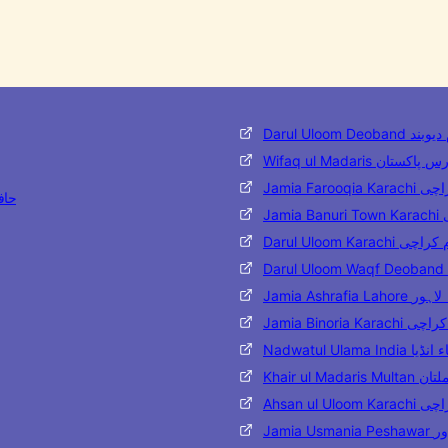
ر العلوم دیوبند
وفاق المدارس پاکستان
قیہ کراچی
Bukhari
ی
 دار العلوم کراچی
اشرفیہ لاہور
 بنوریہ کراچی
ۃ العلماء انڈیا
ارس ملتان
وم کراچی
شاور