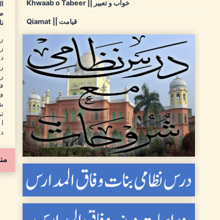
Khwaab o Tabeer || خواب و تعبیر
ال
صف
Qiamat || قیامت
نا
رم
رم
دع
رم
رم
فضیل
فضیل
شب
تر
اہ
دع
من