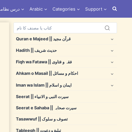
Support
Categories
Arabic
Dars e Nizami درس نظ
Quran e Majeed || قرآن مجید
Hadith || حدیث شریف
Fiqh wa Fatawa || فقہ و فتاوی
Ahkam o Masail || احکام و مسائل
Iman wa Islam || ایمان و اسلام
Seerat || سیرت النبی و الانبیاء
Seerat e Sahaba || سیرت صحابہ
Tasawwuf || تصوف و سلوک
Tableegh || تبلیغ و دعوت