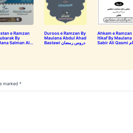
istan e Ramzan
Duroos e Ramzan By
Ahkam e Ramzan
ubarak By
Maulana Abdul Ahad
Itikaf By Maulana
Sabir Ali Qasmi احکام
Bastawi دروس رمضان
lana Salman Al
رمضان و اعتکاف
Khair Naeemi 
رمضان الم
are marked
*