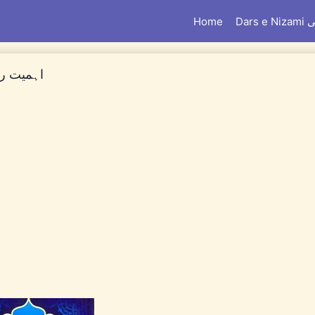
امی
Home
 e Ramzan By Dr. Naeemullah