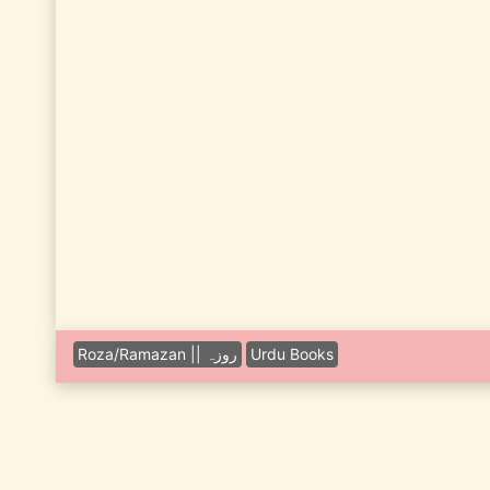
Urdu Books
Roza/Ramazan || روزہ