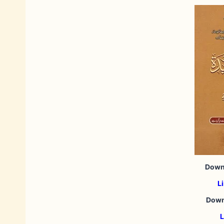
Down
L
Down
L