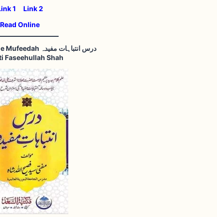
Link 1
Link 2
Read Online
Dars e Intibahaat e Mufeedah درس انتباہات مفیدہ
ti Faseehullah Shah