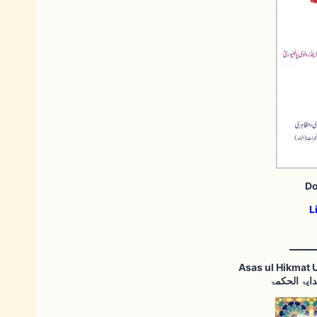
D
L
Asas ul Hikmat 
ایۃ الحکمۃ