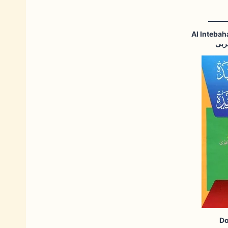
Al Intebah
عربی
Do