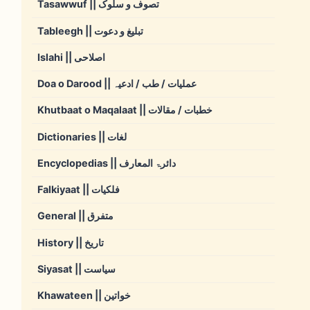
Tasawwuf || تصوف و سلوک
Tableegh || تبلیغ و دعوت
Islahi || اصلاحی
Doa o Darood || عملیات / طب / ادعیہ
Khutbaat o Maqalaat || خطبات / مقالات
Dictionaries || لغات
Encyclopedias || دائرۃ المعارف
Falkiyaat || فلکیات
General || متفرق
History || تاریخ
Siyasat || سیاست
Khawateen || خواتین