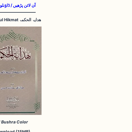
آن لائن پڑھیں / ڈاؤنلو
Hidayat ul Hikmat ھدایۃ الحکمۃ
l Bushra Color
wnload (15MB)