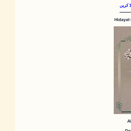
ڈ کریں
A
Do