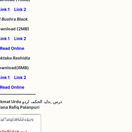
Link 1
Link 2
l Bushra Black
wnload (2MB)
Link 1
Link 2
Read Online
ktaba Rashidia
ownload(6MB)
Link 1
Link 2
Read Online
Dars e Hidayatul Hikmat Urdu درس ہدایۃ الحکمۃ اردو
ana Rafiq Palanpuri