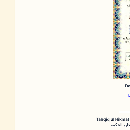
Do
Tahqiq ul Hikmat
ایۃ الحکمۃ