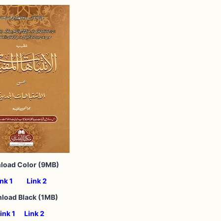
load Color
(9MB)
ink 1
Link 2
load Black
(1MB)
ink 1
Link 2