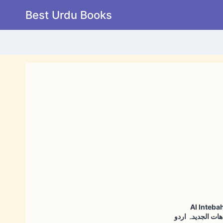
Skip
Best Urdu Books
to
content
Al Inteba
ھات الجدیدہ اردو