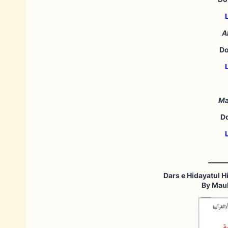
A
Do
Ma
D
By Maul