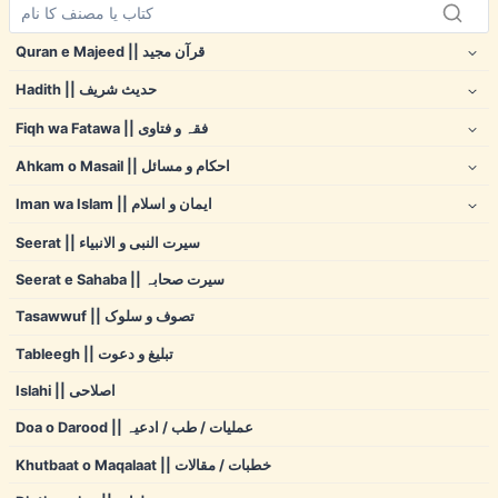
Quran e Majeed || قرآن مجید
Hadith || حدیث شریف
Fiqh wa Fatawa || فقہ و فتاوی
Ahkam o Masail || احکام و مسائل
Iman wa Islam || ایمان و اسلام
Seerat || سیرت النبی و الانبیاء
Seerat e Sahaba || سیرت صحابہ
Tasawwuf || تصوف و سلوک
Tableegh || تبلیغ و دعوت
Islahi || اصلاحی
Doa o Darood || عملیات / طب / ادعیہ
Khutbaat o Maqalaat || خطبات / مقالات