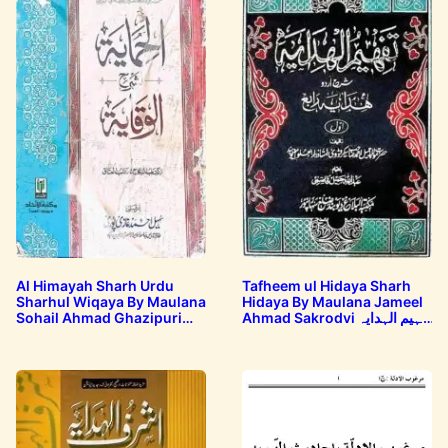
Al Himayah Sharh Urdu
Tafheem ul Hidaya Sharh
Sharhul Wiqaya By Maulana
Hidaya By Maulana Jameel
Sohail Ahmad Ghazipuri
Ahmad Sakrodvi تفہیم الہدایہ
شرح…
الحمایۃ…