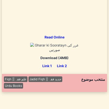
Read Online
Download (4MB)
Link 1
Link 2
منتخب موضوع
Jadid Fiqh || جدید فقہ
Fiqh || علم فقہ
Urdu Books