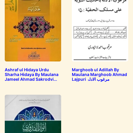
Ashraf ul Hidaya Urdu
Marghoob ul Adillah By
Sharha Hidaya By Maulana
Maulana Marghoob Ahmad
Jameel Ahmad Sakrodvi
Lajpuri مرغوب الادلۃ
اشرف الھدایہ…