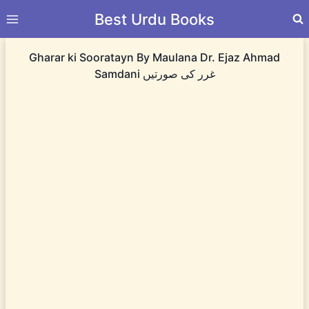
Skip
Best Urdu Books
to
content
Gharar ki Sooratayn By Maulana Dr. Ejaz Ahmad
Samdani غرر کی صورتیں