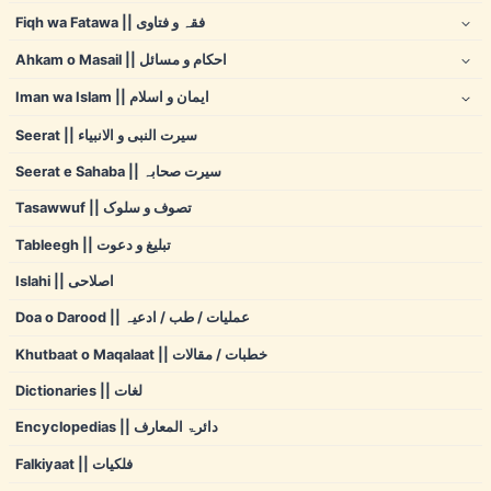
Fiqh wa Fatawa || فقہ و فتاوی
Ahkam o Masail || احکام و مسائل
Iman wa Islam || ایمان و اسلام
Seerat || سیرت النبی و الانبیاء
Seerat e Sahaba || سیرت صحابہ
Tasawwuf || تصوف و سلوک
Tableegh || تبلیغ و دعوت
Islahi || اصلاحی
Doa o Darood || عملیات / طب / ادعیہ
Khutbaat o Maqalaat || خطبات / مقالات
Dictionaries || لغات
Encyclopedias || دائرۃ المعارف
Falkiyaat || فلکیات