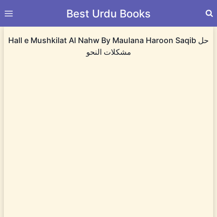
Skip
Best Urdu Books
to
content
Hall e Mushkilat Al Nahw By Maulana Haroon Saqib حل
مشکلات النحو