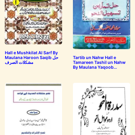
Hall e Mushkilat Al Sarf By
Maulana Haroon Saqib حل
Tartib un Nahw Hall e
مشکلات الصرف
Tamareen Tashil un Nahw
By Maulana Yaqoob
Haqqani ترتیب…