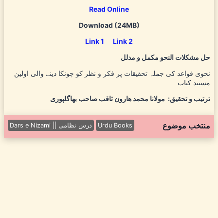
Read Online
D
ownload (24MB)
Link 1
Link 2
حل مشکلات النحو مکمل و مدلل
نحوی قواعد کی جملہ تحقیقات پر فکر و نظر کو چونکا دینے والی اولین
مستند کتاب
ترتيب و تحقيق: مولانا محمد هارون ثاقب صاحب بھاگلپوری
منتخب موضوع
Dars e Nizami || درس نظامی
Urdu Books