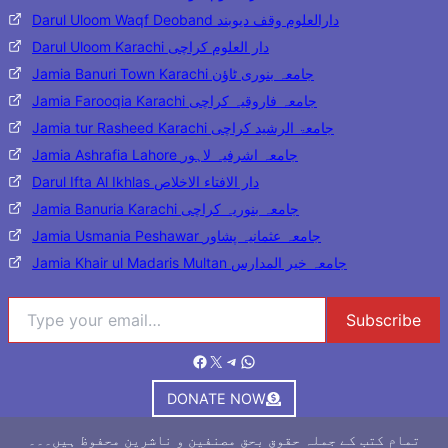
Darul Uloom Waqf Deoband دارالعلوم وقف دیوبند
Darul Uloom Karachi دار العلوم کراچی
Jamia Banuri Town Karachi جامعہ بنوری ٹاؤن
Jamia Farooqia Karachi جامعہ فاروقیہ کراچی
Jamia tur Rasheed Karachi جامعۃ الرشید کراچی
Jamia Ashrafia Lahore جامعہ اشرفیہ لاہور
Darul Ifta Al Ikhlas دار الافتاء الاخلاص
Jamia Banuria Karachi جامعہ بنوریہ کراچی
Jamia Usmania Peshawar جامعہ عثمانیہ پشاور
Jamia Khair ul Madaris Multan جامعہ خیر المدارس
Type your email…
Subscribe
Facebook
X
Telegram
WhatsApp
DONATE NOW
تمام کتب کے جملہ حقوق بحق مصنفین و ناشرین محفوظ ہیں۔۔۔