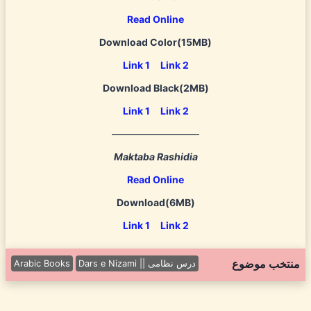
Read Online
Download
Color
(15MB)
Link 1
Link 2
Download
Black
(2MB)
Link 1
Link 2
—————————
Maktaba Rashidia
Read Online
Download(6MB)
Link 1
Link 2
منتخب موضوع
Arabic Books
Dars e Nizami || درس نظامی