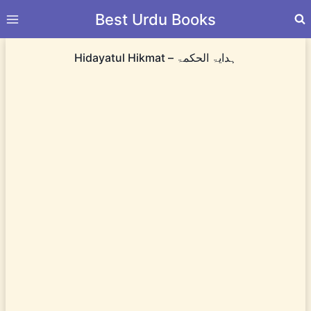
Skip
Best Urdu Books
to
content
Hidayatul Hikmat – ہدایۃ الحکمۃ