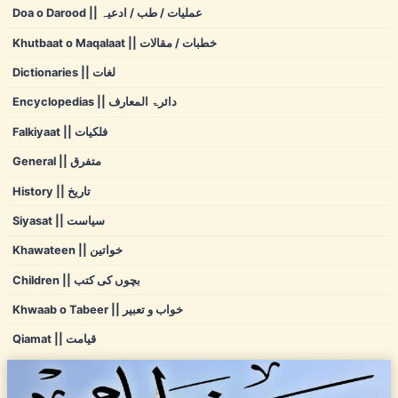
Doa o Darood || عملیات / طب / ادعیہ
Khutbaat o Maqalaat || خطبات / مقالات
Dictionaries || لغات
Encyclopedias || دائرۃ المعارف
Falkiyaat || فلکیات
General || متفرق
History || تاریخ
Siyasat || سیاست
Khawateen || خواتین
Children || بچوں کی کتب
Khwaab o Tabeer || خواب و تعبیر
Qiamat || قیامت