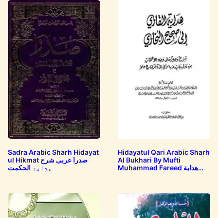
Sadra Arabic Sharh Hidayat
Hidayatul Qari Arabic Sharh
ul Hikmat صدرا عربی شرح
Al Bukhari By Mufti
Muhammad Fareed هداية
ہدایۃ الحکمت
القارى الى…