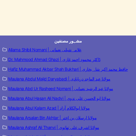
مشہور مصنفین
Allama Shibli Nomani | علامہ شبلی نعمانی
Dr. Mahmood Ahmad Ghazi | ڈاکٹر محمود احمد غازی
Hafiz Muhammad Akbar Shah Bukhari | حافظ محمد اکبر شاہ بخاری
Maulana Abdul Majid Daryabadi | مولانا عبد الماجد دریابادی
Maulana Abd Ur Rasheed Nomani | مولانا عبد الرشید نعمانی
Maulana Abul Hasan Ali Nadvi | مولانا ابو الحسن علی ندوی
Maulana Abul Kalam Azad | مولانا ابوالکلام آزاد
Maulana Arsalan Bin Akhtar | مولانا ارسلان بن اختر
Maulana Ashraf Ali Thanvi | مولانا اشرف علی تھانوی