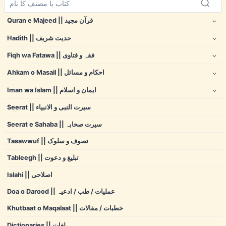
Quran e Majeed || قرآن مجید
Hadith || حدیث شریف
Fiqh wa Fatawa || فقہ و فتاوی
Ahkam o Masail || احکام و مسائل
Iman wa Islam || ایمان و اسلام
Seerat || سیرت النبی و الانبیاء
Seerat e Sahaba || سیرت صحابہ
Tasawwuf || تصوف و سلوک
Tableegh || تبلیغ و دعوت
Islahi || اصلاحی
Doa o Darood || عملیات / طب / ادعیہ
Khutbaat o Maqalaat || خطبات / مقالات
Dictionaries || لغات