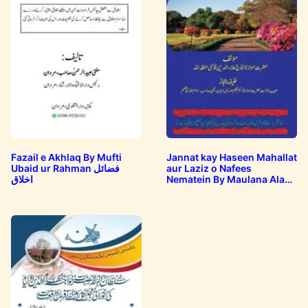
Fazail e Akhlaq By Mufti
Jannat kay Haseen Mahallat
Ubaid ur Rahman فضائل
aur Laziz o Nafees
اخلاق
Nematein By Maulana Ala
ud Din Qasmi…