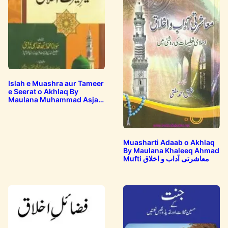
Islah e Muashra aur Tameer
e Seerat o Akhlaq By
Maulana Muhammad Asjad
Qasmi اصلاح…
Muasharti Adaab o Akhlaq
By Maulana Khaleeq Ahmad
Mufti معاشرتی آداب و اخلاق