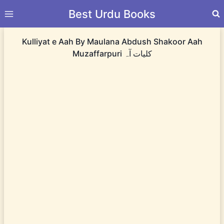
Skip
Best Urdu Books
to
content
Kulliyat e Aah By Maulana Abdush Shakoor Aah
Muzaffarpuri کلیات آہ