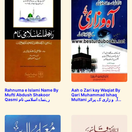
Rahnuma e Islami Name By
Aah o Zari kay Waqiat By
Mufti Abdush Shakoor
Qari Muhammad Ishaq
Qasmi رہنماۓ اسلامی نام
Multani آہ و زاری کے پراثر
واقعات