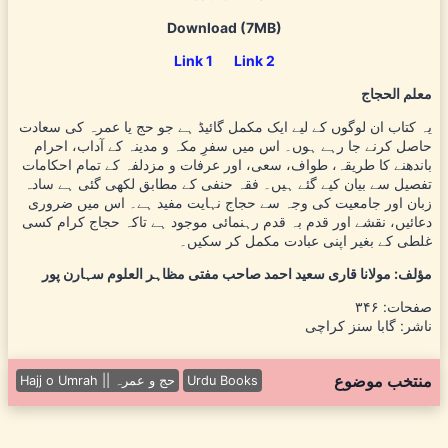
Download (7MB)
Link 1
Link 2
معلم الحجاج
یہ کتاب ان لوگوں کے لیے ایک مکمل گائیڈ ہے جو حج یا عمرہ کی سعادت
حاصل کرنے جا رہے ہوں۔ اس میں سفرِ مکہ و مدینہ کے آداب، احرام
باندھنے کا طریقہ، طواف، سعی، اور عرفات و مزدلفہ کے تمام احکامات
تفصیل سے بیان کیے گئے ہیں۔ فقہ حنفی کے مطابق لکھی گئی ہے سادہ
زبان اور جامعیت کی وجہ سے حجاج نہایت مفید ہے۔ اس میں ضروری
دعائیں، نقشے اور قدم بہ قدم رہنمائی موجود ہے تاکہ حجاج کرام کسی
غلطی کے بغیر اپنی عبادت مکمل کر سکیں۔
مؤلف: مولانا قاری سعید احمد صاحب مفتی مظاہر العلوم سہارن پور
صفحات: ۳۴۶
ناشر: گابا سنز کراچی
منتخب موضوع
Urdu Books
Hajj o Umrah || حج و عمرہ