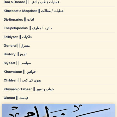
Doa o Darood || عملیات / طب / ادعیہ
Khutbaat o Maqalaat || خطبات / مقالات
Dictionaries || لغات
Encyclopedias || دائرۃ المعارف
Falkiyaat || فلکیات
General || متفرق
History || تاریخ
Siyasat || سیاست
Khawateen || خواتین
Children || بچوں کی کتب
Khwaab o Tabeer || خواب و تعبیر
Qiamat || قیامت