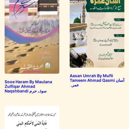
Aasan Umrah By Mufti
Tameem Ahmad Qasmi آسان
Sooe Haram By Maulana
عمرہ
Zulfiqar Ahmad
Naqshbandi سوئے حرم