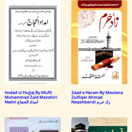
Imdad ul Hujjaj By Mufti
Zaad e Haram By Maulana
Muhammad Zaid Mazahiri
Zulfiqar Ahmad
Naqshbandi زاد حرم
Nadvi امداد الحجاج