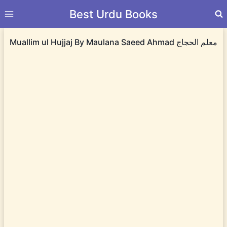
Skip
Best Urdu Books
to
content
Muallim ul Hujjaj By Maulana Saeed Ahmad معلم الحجاج