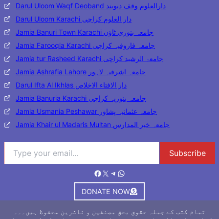
Darul Uloom Waqf Deoband دارالعلوم وقف دیوبند
Darul Uloom Karachi دار العلوم کراچی
Jamia Banuri Town Karachi جامعہ بنوری ٹاؤن
Jamia Farooqia Karachi جامعہ فاروقیہ کراچی
Jamia tur Rasheed Karachi جامعۃ الرشید کراچی
Jamia Ashrafia Lahore جامعہ اشرفیہ لاہور
Darul Ifta Al Ikhlas دار الافتاء الاخلاص
Jamia Banuria Karachi جامعہ بنوریہ کراچی
Jamia Usmania Peshawar جامعہ عثمانیہ پشاور
Jamia Khair ul Madaris Multan جامعہ خیر المدارس
Type your email…
Subscribe
Facebook
X
Telegram
WhatsApp
DONATE NOW
تمام کتب کے جملہ حقوق بحق مصنفین و ناشرین محفوظ ہیں۔۔۔